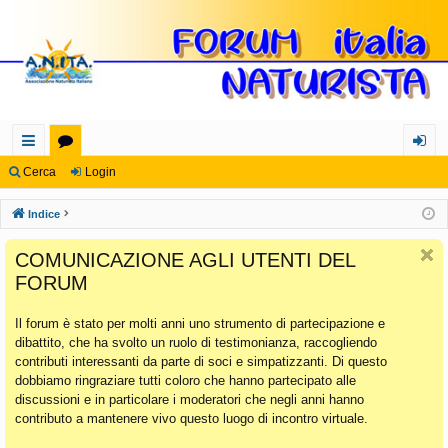
oll
or
og
Cerca
Login
eg
u
in
Indice
a
m
COMUNICAZIONE AGLI UTENTI DEL
m
FORUM
en
Il forum è stato per molti anni uno strumento di partecipazione e
ti
dibattito, che ha svolto un ruolo di testimonianza, raccogliendo
Ra
contributi interessanti da parte di soci e simpatizzanti. Di questo
dobbiamo ringraziare tutti coloro che hanno partecipato alle
pi
discussioni e in particolare i moderatori che negli anni hanno
di
contributo a mantenere vivo questo luogo di incontro virtuale.