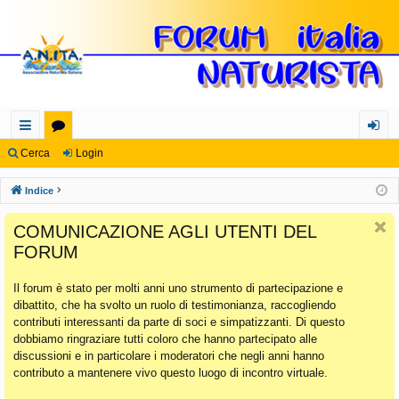
oll
or
og
Cerca
Login
eg
u
in
Indice
a
m
COMUNICAZIONE AGLI UTENTI DEL
m
FORUM
en
Il forum è stato per molti anni uno strumento di partecipazione e
ti
dibattito, che ha svolto un ruolo di testimonianza, raccogliendo
Ra
contributi interessanti da parte di soci e simpatizzanti. Di questo
dobbiamo ringraziare tutti coloro che hanno partecipato alle
pi
discussioni e in particolare i moderatori che negli anni hanno
di
contributo a mantenere vivo questo luogo di incontro virtuale.