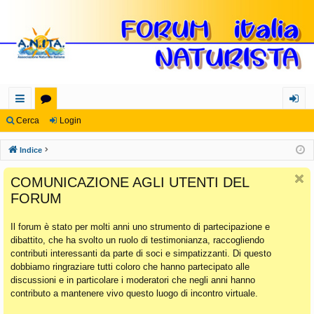
oll
or
og
Cerca
Login
eg
u
in
Indice
a
m
COMUNICAZIONE AGLI UTENTI DEL
m
FORUM
en
Il forum è stato per molti anni uno strumento di partecipazione e
ti
dibattito, che ha svolto un ruolo di testimonianza, raccogliendo
Ra
contributi interessanti da parte di soci e simpatizzanti. Di questo
dobbiamo ringraziare tutti coloro che hanno partecipato alle
pi
discussioni e in particolare i moderatori che negli anni hanno
di
contributo a mantenere vivo questo luogo di incontro virtuale.