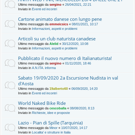
Ultimo messaggio da
sergino
«
26/04/2021, 22:21
Inviato in
Eventi ed incontri
Cartone animato danese con lungo pene
Ultimo messaggio da
emmeicsics
«
08/01/2021, 10:17
Inviato in
Informazioni, aspetti e problemi
Articoli su un club naturista canadese
Ultimo messaggio da
Alelid
«
30/12/2020, 10:08
Inviato in
Informazioni, aspetti e problemi
Pubblicato il nuovo numero di Italianaturista!
Ultimo messaggio da
sergino
«
01/11/2020, 18:46
Inviato in
A.N.ITA. informa
Sabato 19/09/2020 2a Escursione Nudista in val
d'Aosta
Ultimo messaggio da
19alberto60
«
06/09/2020, 14:20
Inviato in
Eventi ed incontri
World Naked Bike Ride
Ultimo messaggio da
cescoballa
«
08/08/2020, 8:13
Inviato in
Richieste, idee e proposte
Lazio - Pian di Spille (Tarquinia)
Ultimo messaggio da
Minor
«
10/07/2020, 14:17
Inviato in
Localita' e strutture in Italia