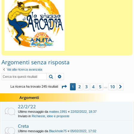
Argomenti senza risposta
Vai alla ricerca avanzata
Cerca
Ricerca avanzata
Pagina
1
di
10
2
3
4
5
10
1
Pros
La ricerca ha trovato 245 risultati
…
Argomenti
22/2/'22
Ultimo messaggio da
matteo.1991
«
22/02/2022, 18:37
Inviato in
Richieste, idee e proposte
Creta
Ultimo messaggio da
Blackhole75
«
05/02/2022, 17:02