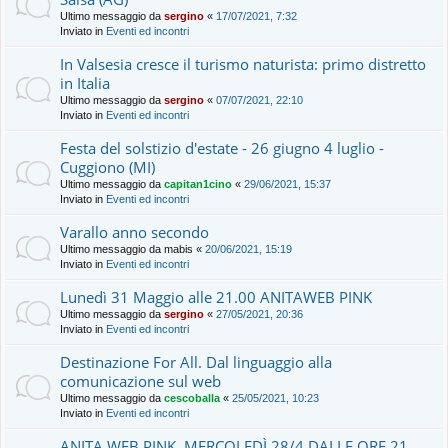
Ultimo messaggio da
sergino
«
17/07/2021, 7:32
Inviato in
Eventi ed incontri
In Valsesia cresce il turismo naturista: primo distretto
in Italia
Ultimo messaggio da
sergino
«
07/07/2021, 22:10
Inviato in
Eventi ed incontri
Festa del solstizio d'estate - 26 giugno 4 luglio -
Cuggiono (MI)
Ultimo messaggio da
capitan1cino
«
29/06/2021, 15:37
Inviato in
Eventi ed incontri
Varallo anno secondo
Ultimo messaggio da
mabis
«
20/06/2021, 15:19
Inviato in
Eventi ed incontri
Lunedì 31 Maggio alle 21.00 ANITAWEB PINK
Ultimo messaggio da
sergino
«
27/05/2021, 20:36
Inviato in
Eventi ed incontri
Destinazione For All. Dal linguaggio alla
comunicazione sul web
Ultimo messaggio da
cescoballa
«
25/05/2021, 10:23
Inviato in
Eventi ed incontri
ANITA WEB PINK, MERCOLEDÌ 28/4 DALLE ORE 21