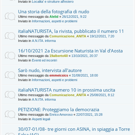
Inviato in
Localita' e strutture all'estero
Una storia della fotografia di nudo
Ultimo messaggio da
Alelid
«
26/12/2021, 9:22
Inviato in
Informazioni, aspetti e problemi
italiaNATURISTA, la rivista, pubblicato il numero 11
Ultimo messaggio da
Comunicazione_ANITA
«
19/12/2021, 7:20
Inviato in
A.N.ITA. informa
16/10/2021 2a Escursione Naturista in Val d'Aosta
Ultimo messaggio da
19alberto60
«
13/10/2021, 20:37
Inviato in
Eventi ed incontri
Sarò nudo, intervista all'autore
Ultimo messaggio da
emmeicsics
«
31/08/2021, 18:00
Inviato in
Informazioni, aspetti e problemi
italiaNATURISTA numero 10 in prossima uscita
Ultimo messaggio da
Comunicazione_ANITA
«
25/08/2021, 8:12
Inviato in
A.N.ITA. informa
PETIZIONE: Proteggiamo la democrazia
Ultimo messaggio da
Enrico Amoroso
«
22/07/2021, 15:28
Inviato in
Aspetti legali
30/07-01/08- tre giorni con ASINA, in spiaggia a Torre
Salsa (AG)