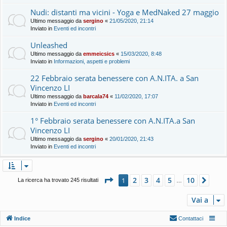
Nudi: distanti ma vicini - Yoga e MedNaked 27 maggio
Ultimo messaggio da
sergino
«
21/05/2020, 21:14
Inviato in
Eventi ed incontri
Unleashed
Ultimo messaggio da
emmeicsics
«
15/03/2020, 8:48
Inviato in
Informazioni, aspetti e problemi
22 Febbraio serata benessere con A.N.ITA. a San
Vincenzo LI
Ultimo messaggio da
barcala74
«
11/02/2020, 17:07
Inviato in
Eventi ed incontri
1° Febbraio serata benessere con A.N.ITA.a San
Vincenzo LI
Ultimo messaggio da
sergino
«
20/01/2020, 21:43
Inviato in
Eventi ed incontri
Pagina
1
di
10
2
3
4
5
10
1
Pros
La ricerca ha trovato 245 risultati
…
Vai a
Indice
Contattaci