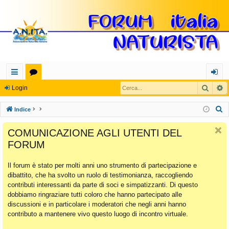
Cerca
R
oll
or
og
Login
eg
u
in
C
Indice
a
m
e
COMUNICAZIONE AGLI UTENTI DEL
r
m
FORUM
c
en
a
Il forum è stato per molti anni uno strumento di partecipazione e
ti
dibattito, che ha svolto un ruolo di testimonianza, raccogliendo
Ra
contributi interessanti da parte di soci e simpatizzanti. Di questo
dobbiamo ringraziare tutti coloro che hanno partecipato alle
pi
discussioni e in particolare i moderatori che negli anni hanno
di
contributo a mantenere vivo questo luogo di incontro virtuale.