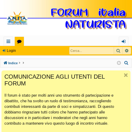
Cerca
R
oll
or
og
Login
eg
u
in
C
Indice
a
m
e
COMUNICAZIONE AGLI UTENTI DEL
r
m
FORUM
c
en
a
Il forum è stato per molti anni uno strumento di partecipazione e
ti
dibattito, che ha svolto un ruolo di testimonianza, raccogliendo
Ra
contributi interessanti da parte di soci e simpatizzanti. Di questo
dobbiamo ringraziare tutti coloro che hanno partecipato alle
pi
discussioni e in particolare i moderatori che negli anni hanno
di
contributo a mantenere vivo questo luogo di incontro virtuale.