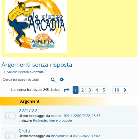
Argomenti senza risposta
Vai alla ricerca avanzata
Cerca
Ricerca avanzata
Pagina
1
di
10
2
3
4
5
10
1
Pros
La ricerca ha trovato 245 risultati
…
Argomenti
22/2/'22
Ultimo messaggio da
matteo.1991
«
22/02/2022, 18:37
Inviato in
Richieste, idee e proposte
Creta
Ultimo messaggio da
Blackhole75
«
05/02/2022, 17:02