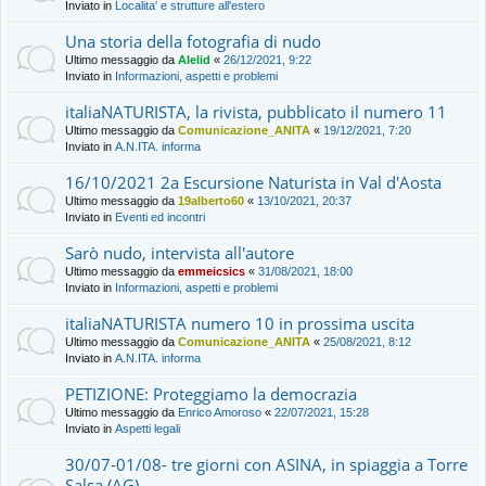
Inviato in
Localita' e strutture all'estero
Una storia della fotografia di nudo
Ultimo messaggio da
Alelid
«
26/12/2021, 9:22
Inviato in
Informazioni, aspetti e problemi
italiaNATURISTA, la rivista, pubblicato il numero 11
Ultimo messaggio da
Comunicazione_ANITA
«
19/12/2021, 7:20
Inviato in
A.N.ITA. informa
16/10/2021 2a Escursione Naturista in Val d'Aosta
Ultimo messaggio da
19alberto60
«
13/10/2021, 20:37
Inviato in
Eventi ed incontri
Sarò nudo, intervista all'autore
Ultimo messaggio da
emmeicsics
«
31/08/2021, 18:00
Inviato in
Informazioni, aspetti e problemi
italiaNATURISTA numero 10 in prossima uscita
Ultimo messaggio da
Comunicazione_ANITA
«
25/08/2021, 8:12
Inviato in
A.N.ITA. informa
PETIZIONE: Proteggiamo la democrazia
Ultimo messaggio da
Enrico Amoroso
«
22/07/2021, 15:28
Inviato in
Aspetti legali
30/07-01/08- tre giorni con ASINA, in spiaggia a Torre
Salsa (AG)