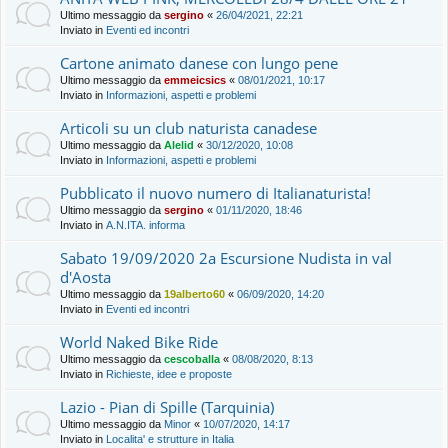
Ultimo messaggio da
sergino
«
26/04/2021, 22:21
Inviato in
Eventi ed incontri
Cartone animato danese con lungo pene
Ultimo messaggio da
emmeicsics
«
08/01/2021, 10:17
Inviato in
Informazioni, aspetti e problemi
Articoli su un club naturista canadese
Ultimo messaggio da
Alelid
«
30/12/2020, 10:08
Inviato in
Informazioni, aspetti e problemi
Pubblicato il nuovo numero di Italianaturista!
Ultimo messaggio da
sergino
«
01/11/2020, 18:46
Inviato in
A.N.ITA. informa
Sabato 19/09/2020 2a Escursione Nudista in val
d'Aosta
Ultimo messaggio da
19alberto60
«
06/09/2020, 14:20
Inviato in
Eventi ed incontri
World Naked Bike Ride
Ultimo messaggio da
cescoballa
«
08/08/2020, 8:13
Inviato in
Richieste, idee e proposte
Lazio - Pian di Spille (Tarquinia)
Ultimo messaggio da
Minor
«
10/07/2020, 14:17
Inviato in
Localita' e strutture in Italia