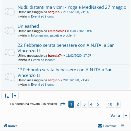
Nudi: distanti ma vicini - Yoga e MedNaked 27 maggio
Ultimo messaggio da
sergino
«
21/05/2020, 21:14
Inviato in
Eventi ed incontri
Unleashed
Ultimo messaggio da
emmeicsics
«
15/03/2020, 8:48
Inviato in
Informazioni, aspetti e problemi
22 Febbraio serata benessere con A.N.ITA. a San
Vincenzo LI
Ultimo messaggio da
barcala74
«
11/02/2020, 17:07
Inviato in
Eventi ed incontri
1° Febbraio serata benessere con A.N.ITA.a San
Vincenzo LI
Ultimo messaggio da
sergino
«
20/01/2020, 21:43
Inviato in
Eventi ed incontri
Pagina
1
di
10
2
3
4
5
10
1
Pros
La ricerca ha trovato 245 risultati
…
Vai a
Indice
Contattaci