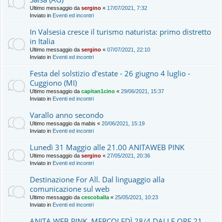
Ultimo messaggio da
sergino
«
17/07/2021, 7:32
Inviato in
Eventi ed incontri
In Valsesia cresce il turismo naturista: primo distretto
in Italia
Ultimo messaggio da
sergino
«
07/07/2021, 22:10
Inviato in
Eventi ed incontri
Festa del solstizio d'estate - 26 giugno 4 luglio -
Cuggiono (MI)
Ultimo messaggio da
capitan1cino
«
29/06/2021, 15:37
Inviato in
Eventi ed incontri
Varallo anno secondo
Ultimo messaggio da
mabis
«
20/06/2021, 15:19
Inviato in
Eventi ed incontri
Lunedì 31 Maggio alle 21.00 ANITAWEB PINK
Ultimo messaggio da
sergino
«
27/05/2021, 20:36
Inviato in
Eventi ed incontri
Destinazione For All. Dal linguaggio alla
comunicazione sul web
Ultimo messaggio da
cescoballa
«
25/05/2021, 10:23
Inviato in
Eventi ed incontri
ANITA WEB PINK, MERCOLEDÌ 28/4 DALLE ORE 21