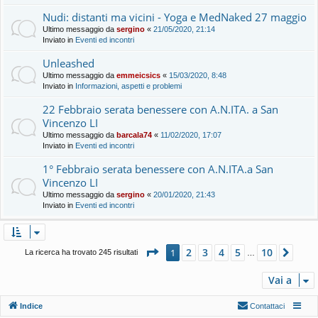
Nudi: distanti ma vicini - Yoga e MedNaked 27 maggio
Ultimo messaggio da
sergino
«
21/05/2020, 21:14
Inviato in
Eventi ed incontri
Unleashed
Ultimo messaggio da
emmeicsics
«
15/03/2020, 8:48
Inviato in
Informazioni, aspetti e problemi
22 Febbraio serata benessere con A.N.ITA. a San
Vincenzo LI
Ultimo messaggio da
barcala74
«
11/02/2020, 17:07
Inviato in
Eventi ed incontri
1° Febbraio serata benessere con A.N.ITA.a San
Vincenzo LI
Ultimo messaggio da
sergino
«
20/01/2020, 21:43
Inviato in
Eventi ed incontri
Pagina
1
di
10
2
3
4
5
10
1
Pros
La ricerca ha trovato 245 risultati
…
Vai a
Indice
Contattaci