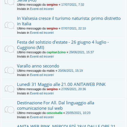
Ultimo messaggio da
sergino
«
17/07/2021, 7:32
Inviato in
Eventi ed incontri
In Valsesia cresce il turismo naturista: primo distretto
in Italia
Ultimo messaggio da
sergino
«
07/07/2021, 22:10
Inviato in
Eventi ed incontri
Festa del solstizio d'estate - 26 giugno 4 luglio -
Cuggiono (MI)
Ultimo messaggio da
capitan1cino
«
29/06/2021, 15:37
Inviato in
Eventi ed incontri
Varallo anno secondo
Ultimo messaggio da
mabis
«
20/06/2021, 15:19
Inviato in
Eventi ed incontri
Lunedì 31 Maggio alle 21.00 ANITAWEB PINK
Ultimo messaggio da
sergino
«
27/05/2021, 20:36
Inviato in
Eventi ed incontri
Destinazione For All. Dal linguaggio alla
comunicazione sul web
Ultimo messaggio da
cescoballa
«
25/05/2021, 10:23
Inviato in
Eventi ed incontri
ANITA WEB PINK, MERCOLEDÌ 28/4 DALLE ORE 21