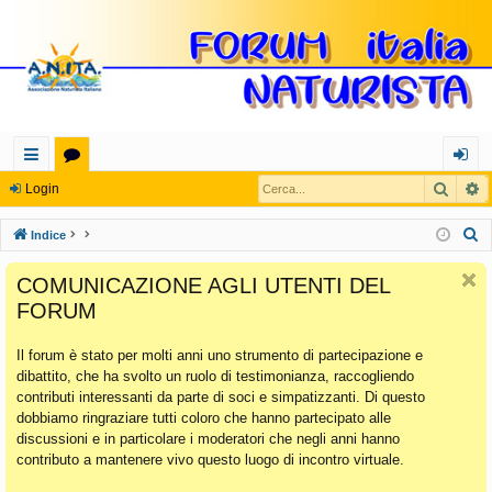
Cerca
R
oll
or
og
Login
eg
u
in
C
Indice
a
m
e
COMUNICAZIONE AGLI UTENTI DEL
r
m
FORUM
c
en
a
Il forum è stato per molti anni uno strumento di partecipazione e
ti
dibattito, che ha svolto un ruolo di testimonianza, raccogliendo
Ra
contributi interessanti da parte di soci e simpatizzanti. Di questo
dobbiamo ringraziare tutti coloro che hanno partecipato alle
pi
discussioni e in particolare i moderatori che negli anni hanno
di
contributo a mantenere vivo questo luogo di incontro virtuale.