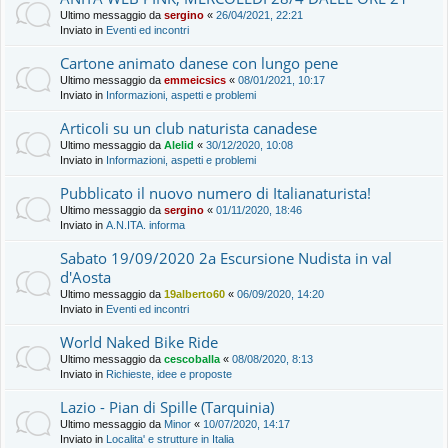
Ultimo messaggio da
sergino
«
26/04/2021, 22:21
Inviato in
Eventi ed incontri
Cartone animato danese con lungo pene
Ultimo messaggio da
emmeicsics
«
08/01/2021, 10:17
Inviato in
Informazioni, aspetti e problemi
Articoli su un club naturista canadese
Ultimo messaggio da
Alelid
«
30/12/2020, 10:08
Inviato in
Informazioni, aspetti e problemi
Pubblicato il nuovo numero di Italianaturista!
Ultimo messaggio da
sergino
«
01/11/2020, 18:46
Inviato in
A.N.ITA. informa
Sabato 19/09/2020 2a Escursione Nudista in val
d'Aosta
Ultimo messaggio da
19alberto60
«
06/09/2020, 14:20
Inviato in
Eventi ed incontri
World Naked Bike Ride
Ultimo messaggio da
cescoballa
«
08/08/2020, 8:13
Inviato in
Richieste, idee e proposte
Lazio - Pian di Spille (Tarquinia)
Ultimo messaggio da
Minor
«
10/07/2020, 14:17
Inviato in
Localita' e strutture in Italia