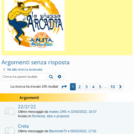
Argomenti senza risposta
Vai alla ricerca avanzata
Cerca
Ricerca avanzata
Pagina
1
di
10
2
3
4
5
10
1
Pros
La ricerca ha trovato 245 risultati
…
Argomenti
22/2/'22
Ultimo messaggio da
matteo.1991
«
22/02/2022, 18:37
Inviato in
Richieste, idee e proposte
Creta
Ultimo messaggio da
Blackhole75
«
05/02/2022, 17:02