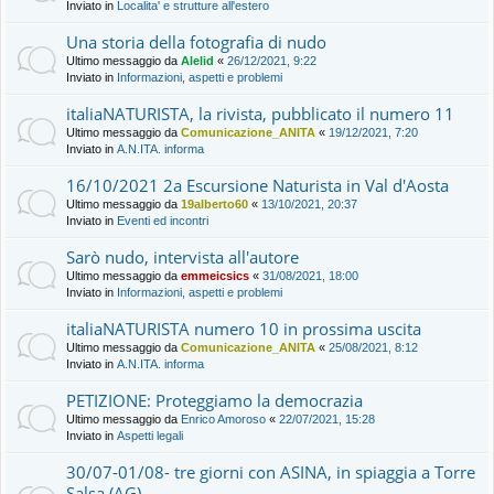
Inviato in
Localita' e strutture all'estero
Una storia della fotografia di nudo
Ultimo messaggio da
Alelid
«
26/12/2021, 9:22
Inviato in
Informazioni, aspetti e problemi
italiaNATURISTA, la rivista, pubblicato il numero 11
Ultimo messaggio da
Comunicazione_ANITA
«
19/12/2021, 7:20
Inviato in
A.N.ITA. informa
16/10/2021 2a Escursione Naturista in Val d'Aosta
Ultimo messaggio da
19alberto60
«
13/10/2021, 20:37
Inviato in
Eventi ed incontri
Sarò nudo, intervista all'autore
Ultimo messaggio da
emmeicsics
«
31/08/2021, 18:00
Inviato in
Informazioni, aspetti e problemi
italiaNATURISTA numero 10 in prossima uscita
Ultimo messaggio da
Comunicazione_ANITA
«
25/08/2021, 8:12
Inviato in
A.N.ITA. informa
PETIZIONE: Proteggiamo la democrazia
Ultimo messaggio da
Enrico Amoroso
«
22/07/2021, 15:28
Inviato in
Aspetti legali
30/07-01/08- tre giorni con ASINA, in spiaggia a Torre
Salsa (AG)