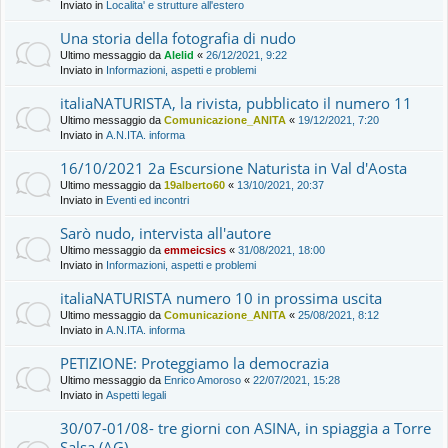
Inviato in
Localita' e strutture all'estero
Una storia della fotografia di nudo
Ultimo messaggio da
Alelid
«
26/12/2021, 9:22
Inviato in
Informazioni, aspetti e problemi
italiaNATURISTA, la rivista, pubblicato il numero 11
Ultimo messaggio da
Comunicazione_ANITA
«
19/12/2021, 7:20
Inviato in
A.N.ITA. informa
16/10/2021 2a Escursione Naturista in Val d'Aosta
Ultimo messaggio da
19alberto60
«
13/10/2021, 20:37
Inviato in
Eventi ed incontri
Sarò nudo, intervista all'autore
Ultimo messaggio da
emmeicsics
«
31/08/2021, 18:00
Inviato in
Informazioni, aspetti e problemi
italiaNATURISTA numero 10 in prossima uscita
Ultimo messaggio da
Comunicazione_ANITA
«
25/08/2021, 8:12
Inviato in
A.N.ITA. informa
PETIZIONE: Proteggiamo la democrazia
Ultimo messaggio da
Enrico Amoroso
«
22/07/2021, 15:28
Inviato in
Aspetti legali
30/07-01/08- tre giorni con ASINA, in spiaggia a Torre
Salsa (AG)