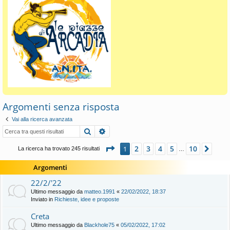
Argomenti senza risposta
Vai alla ricerca avanzata
Cerca
Ricerca avanzata
Pagina
1
di
10
2
3
4
5
10
1
Pros
La ricerca ha trovato 245 risultati
…
Argomenti
22/2/'22
Ultimo messaggio da
matteo.1991
«
22/02/2022, 18:37
Inviato in
Richieste, idee e proposte
Creta
Ultimo messaggio da
Blackhole75
«
05/02/2022, 17:02