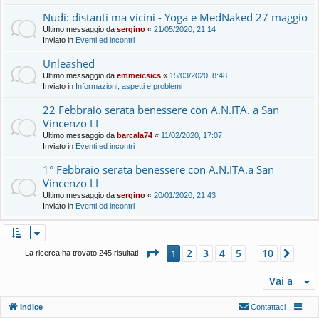
Nudi: distanti ma vicini - Yoga e MedNaked 27 maggio
Ultimo messaggio da
sergino
«
21/05/2020, 21:14
Inviato in
Eventi ed incontri
Unleashed
Ultimo messaggio da
emmeicsics
«
15/03/2020, 8:48
Inviato in
Informazioni, aspetti e problemi
22 Febbraio serata benessere con A.N.ITA. a San
Vincenzo LI
Ultimo messaggio da
barcala74
«
11/02/2020, 17:07
Inviato in
Eventi ed incontri
1° Febbraio serata benessere con A.N.ITA.a San
Vincenzo LI
Ultimo messaggio da
sergino
«
20/01/2020, 21:43
Inviato in
Eventi ed incontri
Pagina
1
di
10
2
3
4
5
10
1
Pros
La ricerca ha trovato 245 risultati
…
Vai a
Indice
Contattaci