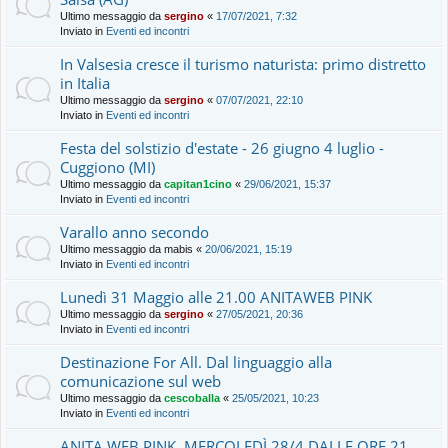
Ultimo messaggio da
sergino
«
17/07/2021, 7:32
Inviato in
Eventi ed incontri
In Valsesia cresce il turismo naturista: primo distretto
in Italia
Ultimo messaggio da
sergino
«
07/07/2021, 22:10
Inviato in
Eventi ed incontri
Festa del solstizio d'estate - 26 giugno 4 luglio -
Cuggiono (MI)
Ultimo messaggio da
capitan1cino
«
29/06/2021, 15:37
Inviato in
Eventi ed incontri
Varallo anno secondo
Ultimo messaggio da
mabis
«
20/06/2021, 15:19
Inviato in
Eventi ed incontri
Lunedì 31 Maggio alle 21.00 ANITAWEB PINK
Ultimo messaggio da
sergino
«
27/05/2021, 20:36
Inviato in
Eventi ed incontri
Destinazione For All. Dal linguaggio alla
comunicazione sul web
Ultimo messaggio da
cescoballa
«
25/05/2021, 10:23
Inviato in
Eventi ed incontri
ANITA WEB PINK, MERCOLEDÌ 28/4 DALLE ORE 21