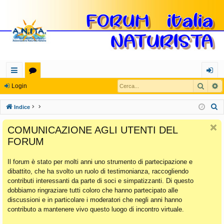
Cerca
R
oll
or
og
Login
eg
u
in
C
Indice
a
m
e
COMUNICAZIONE AGLI UTENTI DEL
r
m
FORUM
c
en
a
Il forum è stato per molti anni uno strumento di partecipazione e
ti
dibattito, che ha svolto un ruolo di testimonianza, raccogliendo
Ra
contributi interessanti da parte di soci e simpatizzanti. Di questo
dobbiamo ringraziare tutti coloro che hanno partecipato alle
pi
discussioni e in particolare i moderatori che negli anni hanno
di
contributo a mantenere vivo questo luogo di incontro virtuale.