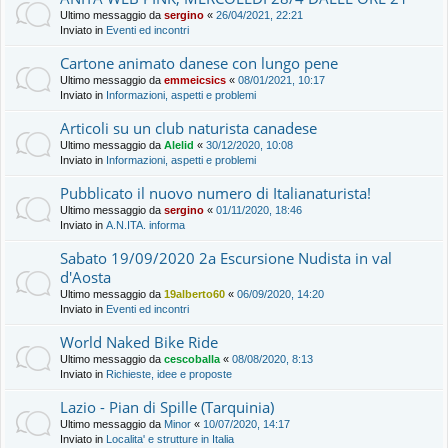
Ultimo messaggio da
sergino
«
26/04/2021, 22:21
Inviato in
Eventi ed incontri
Cartone animato danese con lungo pene
Ultimo messaggio da
emmeicsics
«
08/01/2021, 10:17
Inviato in
Informazioni, aspetti e problemi
Articoli su un club naturista canadese
Ultimo messaggio da
Alelid
«
30/12/2020, 10:08
Inviato in
Informazioni, aspetti e problemi
Pubblicato il nuovo numero di Italianaturista!
Ultimo messaggio da
sergino
«
01/11/2020, 18:46
Inviato in
A.N.ITA. informa
Sabato 19/09/2020 2a Escursione Nudista in val
d'Aosta
Ultimo messaggio da
19alberto60
«
06/09/2020, 14:20
Inviato in
Eventi ed incontri
World Naked Bike Ride
Ultimo messaggio da
cescoballa
«
08/08/2020, 8:13
Inviato in
Richieste, idee e proposte
Lazio - Pian di Spille (Tarquinia)
Ultimo messaggio da
Minor
«
10/07/2020, 14:17
Inviato in
Localita' e strutture in Italia