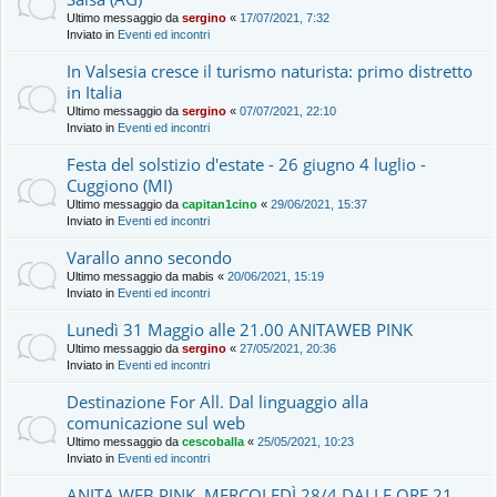
Ultimo messaggio da
sergino
«
17/07/2021, 7:32
Inviato in
Eventi ed incontri
In Valsesia cresce il turismo naturista: primo distretto
in Italia
Ultimo messaggio da
sergino
«
07/07/2021, 22:10
Inviato in
Eventi ed incontri
Festa del solstizio d'estate - 26 giugno 4 luglio -
Cuggiono (MI)
Ultimo messaggio da
capitan1cino
«
29/06/2021, 15:37
Inviato in
Eventi ed incontri
Varallo anno secondo
Ultimo messaggio da
mabis
«
20/06/2021, 15:19
Inviato in
Eventi ed incontri
Lunedì 31 Maggio alle 21.00 ANITAWEB PINK
Ultimo messaggio da
sergino
«
27/05/2021, 20:36
Inviato in
Eventi ed incontri
Destinazione For All. Dal linguaggio alla
comunicazione sul web
Ultimo messaggio da
cescoballa
«
25/05/2021, 10:23
Inviato in
Eventi ed incontri
ANITA WEB PINK, MERCOLEDÌ 28/4 DALLE ORE 21