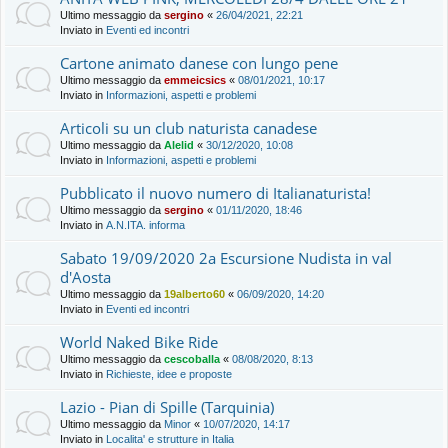
Ultimo messaggio da
sergino
«
26/04/2021, 22:21
Inviato in
Eventi ed incontri
Cartone animato danese con lungo pene
Ultimo messaggio da
emmeicsics
«
08/01/2021, 10:17
Inviato in
Informazioni, aspetti e problemi
Articoli su un club naturista canadese
Ultimo messaggio da
Alelid
«
30/12/2020, 10:08
Inviato in
Informazioni, aspetti e problemi
Pubblicato il nuovo numero di Italianaturista!
Ultimo messaggio da
sergino
«
01/11/2020, 18:46
Inviato in
A.N.ITA. informa
Sabato 19/09/2020 2a Escursione Nudista in val
d'Aosta
Ultimo messaggio da
19alberto60
«
06/09/2020, 14:20
Inviato in
Eventi ed incontri
World Naked Bike Ride
Ultimo messaggio da
cescoballa
«
08/08/2020, 8:13
Inviato in
Richieste, idee e proposte
Lazio - Pian di Spille (Tarquinia)
Ultimo messaggio da
Minor
«
10/07/2020, 14:17
Inviato in
Localita' e strutture in Italia