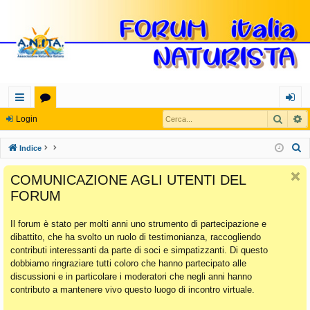
Cerca
R
oll
or
og
Login
eg
u
in
C
Indice
a
m
e
COMUNICAZIONE AGLI UTENTI DEL
r
m
FORUM
c
en
a
Il forum è stato per molti anni uno strumento di partecipazione e
ti
dibattito, che ha svolto un ruolo di testimonianza, raccogliendo
Ra
contributi interessanti da parte di soci e simpatizzanti. Di questo
dobbiamo ringraziare tutti coloro che hanno partecipato alle
pi
discussioni e in particolare i moderatori che negli anni hanno
di
contributo a mantenere vivo questo luogo di incontro virtuale.