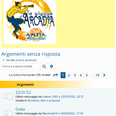
Argomenti senza risposta
Vai alla ricerca avanzata
Cerca
Ricerca avanzata
Pagina
1
di
10
2
3
4
5
10
1
Pros
La ricerca ha trovato 245 risultati
…
Argomenti
22/2/'22
Ultimo messaggio da
matteo.1991
«
22/02/2022, 18:37
Inviato in
Richieste, idee e proposte
Creta
Ultimo messaggio da
Blackhole75
«
05/02/2022, 17:02