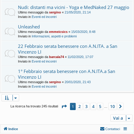
Nudi: distanti ma vicini - Yoga e MedNaked 27 maggio
Ultimo messaggio da
sergino
«
21/05/2020, 21:14
Inviato in
Eventi ed incontri
Unleashed
Ultimo messaggio da
emmeicsics
«
15/03/2020, 8:48
Inviato in
Informazioni, aspetti e problemi
22 Febbraio serata benessere con A.N.ITA. a San
Vincenzo LI
Ultimo messaggio da
barcala74
«
11/02/2020, 17:07
Inviato in
Eventi ed incontri
1° Febbraio serata benessere con A.N.ITA.a San
Vincenzo LI
Ultimo messaggio da
sergino
«
20/01/2020, 21:43
Inviato in
Eventi ed incontri
Pagina
1
di
10
2
3
4
5
10
1
Pros
La ricerca ha trovato 245 risultati
…
Vai a
Indice
Contattaci