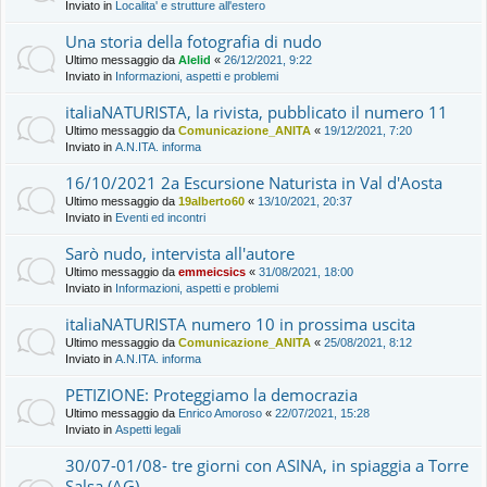
Inviato in
Localita' e strutture all'estero
Una storia della fotografia di nudo
Ultimo messaggio da
Alelid
«
26/12/2021, 9:22
Inviato in
Informazioni, aspetti e problemi
italiaNATURISTA, la rivista, pubblicato il numero 11
Ultimo messaggio da
Comunicazione_ANITA
«
19/12/2021, 7:20
Inviato in
A.N.ITA. informa
16/10/2021 2a Escursione Naturista in Val d'Aosta
Ultimo messaggio da
19alberto60
«
13/10/2021, 20:37
Inviato in
Eventi ed incontri
Sarò nudo, intervista all'autore
Ultimo messaggio da
emmeicsics
«
31/08/2021, 18:00
Inviato in
Informazioni, aspetti e problemi
italiaNATURISTA numero 10 in prossima uscita
Ultimo messaggio da
Comunicazione_ANITA
«
25/08/2021, 8:12
Inviato in
A.N.ITA. informa
PETIZIONE: Proteggiamo la democrazia
Ultimo messaggio da
Enrico Amoroso
«
22/07/2021, 15:28
Inviato in
Aspetti legali
30/07-01/08- tre giorni con ASINA, in spiaggia a Torre
Salsa (AG)