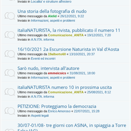
Inviato in
Localita' e strutture all'estero
Una storia della fotografia di nudo
Ultimo messaggio da
Alelid
«
26/12/2021, 9:22
Inviato in
Informazioni, aspetti e problemi
italiaNATURISTA, la rivista, pubblicato il numero 11
Ultimo messaggio da
Comunicazione_ANITA
«
19/12/2021, 7:20
Inviato in
A.N.ITA. informa
16/10/2021 2a Escursione Naturista in Val d'Aosta
Ultimo messaggio da
19alberto60
«
13/10/2021, 20:37
Inviato in
Eventi ed incontri
Sarò nudo, intervista all'autore
Ultimo messaggio da
emmeicsics
«
31/08/2021, 18:00
Inviato in
Informazioni, aspetti e problemi
italiaNATURISTA numero 10 in prossima uscita
Ultimo messaggio da
Comunicazione_ANITA
«
25/08/2021, 8:12
Inviato in
A.N.ITA. informa
PETIZIONE: Proteggiamo la democrazia
Ultimo messaggio da
Enrico Amoroso
«
22/07/2021, 15:28
Inviato in
Aspetti legali
30/07-01/08- tre giorni con ASINA, in spiaggia a Torre
Salsa (AG)