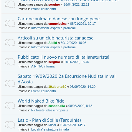
Ultimo messaggio da
sergino
«
26/04/2021, 22:21
Inviato in
Eventi ed incontri
Cartone animato danese con lungo pene
Ultimo messaggio da
emmeicsics
«
08/01/2021, 10:17
Inviato in
Informazioni, aspetti e problemi
Articoli su un club naturista canadese
Ultimo messaggio da
Alelid
«
30/12/2020, 10:08
Inviato in
Informazioni, aspetti e problemi
Pubblicato il nuovo numero di Italianaturista!
Ultimo messaggio da
sergino
«
01/11/2020, 18:46
Inviato in
A.N.ITA. informa
Sabato 19/09/2020 2a Escursione Nudista in val
d'Aosta
Ultimo messaggio da
19alberto60
«
06/09/2020, 14:20
Inviato in
Eventi ed incontri
World Naked Bike Ride
Ultimo messaggio da
cescoballa
«
08/08/2020, 8:13
Inviato in
Richieste, idee e proposte
Lazio - Pian di Spille (Tarquinia)
Ultimo messaggio da
Minor
«
10/07/2020, 14:17
Inviato in
Localita' e strutture in Italia