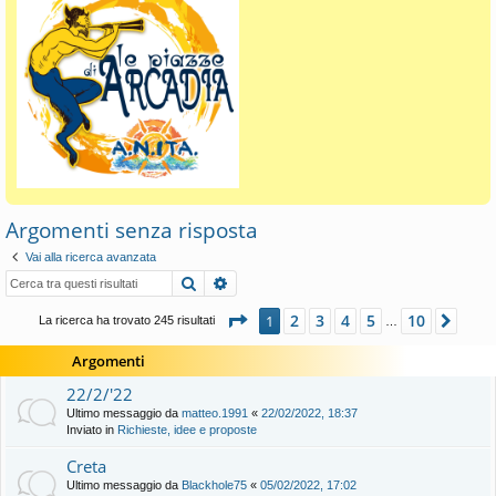
Argomenti senza risposta
Vai alla ricerca avanzata
Cerca
Ricerca avanzata
Pagina
1
di
10
2
3
4
5
10
1
Pros
La ricerca ha trovato 245 risultati
…
Argomenti
22/2/'22
Ultimo messaggio da
matteo.1991
«
22/02/2022, 18:37
Inviato in
Richieste, idee e proposte
Creta
Ultimo messaggio da
Blackhole75
«
05/02/2022, 17:02