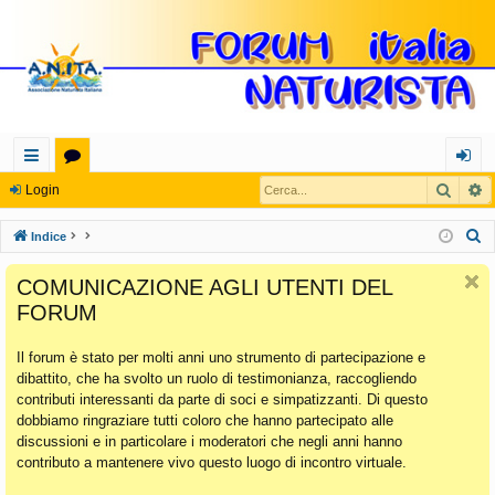
Cerca
R
oll
or
og
Login
eg
u
in
C
Indice
a
m
e
COMUNICAZIONE AGLI UTENTI DEL
r
m
FORUM
c
en
a
Il forum è stato per molti anni uno strumento di partecipazione e
ti
dibattito, che ha svolto un ruolo di testimonianza, raccogliendo
Ra
contributi interessanti da parte di soci e simpatizzanti. Di questo
dobbiamo ringraziare tutti coloro che hanno partecipato alle
pi
discussioni e in particolare i moderatori che negli anni hanno
di
contributo a mantenere vivo questo luogo di incontro virtuale.