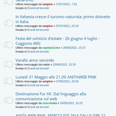
Ultimo messaggio da
sergino
«
17/07/2021, 7:32
Inviato in
Eventi ed incontri
In Valsesia cresce il turismo naturista: primo distretto
in Italia
Ultimo messaggio da
sergino
«
07/07/2021, 22:10
Inviato in
Eventi ed incontri
Festa del solstizio d'estate - 26 giugno 4 luglio -
Cuggiono (MI)
Ultimo messaggio da
capitan1cino
«
29/06/2021, 15:37
Inviato in
Eventi ed incontri
Varallo anno secondo
Ultimo messaggio da
mabis
«
20/06/2021, 15:19
Inviato in
Eventi ed incontri
Lunedì 31 Maggio alle 21.00 ANITAWEB PINK
Ultimo messaggio da
sergino
«
27/05/2021, 20:36
Inviato in
Eventi ed incontri
Destinazione For All. Dal linguaggio alla
comunicazione sul web
Ultimo messaggio da
cescoballa
«
25/05/2021, 10:23
Inviato in
Eventi ed incontri
ANITA WEB PINK, MERCOLEDÌ 28/4 DALLE ORE 21