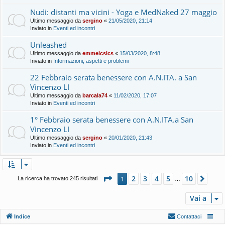
Nudi: distanti ma vicini - Yoga e MedNaked 27 maggio
Ultimo messaggio da
sergino
«
21/05/2020, 21:14
Inviato in
Eventi ed incontri
Unleashed
Ultimo messaggio da
emmeicsics
«
15/03/2020, 8:48
Inviato in
Informazioni, aspetti e problemi
22 Febbraio serata benessere con A.N.ITA. a San
Vincenzo LI
Ultimo messaggio da
barcala74
«
11/02/2020, 17:07
Inviato in
Eventi ed incontri
1° Febbraio serata benessere con A.N.ITA.a San
Vincenzo LI
Ultimo messaggio da
sergino
«
20/01/2020, 21:43
Inviato in
Eventi ed incontri
Pagina
1
di
10
2
3
4
5
10
1
Pros
La ricerca ha trovato 245 risultati
…
Vai a
Indice
Contattaci