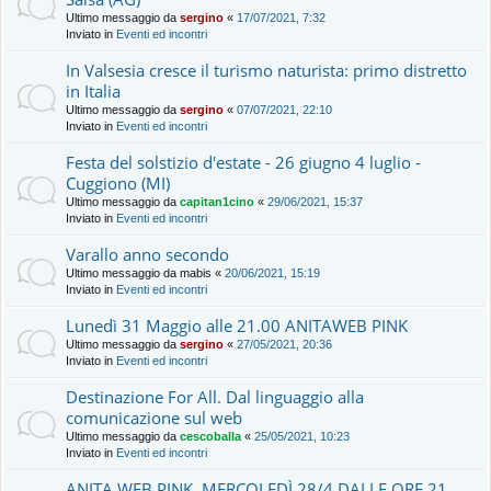
Ultimo messaggio da
sergino
«
17/07/2021, 7:32
Inviato in
Eventi ed incontri
In Valsesia cresce il turismo naturista: primo distretto
in Italia
Ultimo messaggio da
sergino
«
07/07/2021, 22:10
Inviato in
Eventi ed incontri
Festa del solstizio d'estate - 26 giugno 4 luglio -
Cuggiono (MI)
Ultimo messaggio da
capitan1cino
«
29/06/2021, 15:37
Inviato in
Eventi ed incontri
Varallo anno secondo
Ultimo messaggio da
mabis
«
20/06/2021, 15:19
Inviato in
Eventi ed incontri
Lunedì 31 Maggio alle 21.00 ANITAWEB PINK
Ultimo messaggio da
sergino
«
27/05/2021, 20:36
Inviato in
Eventi ed incontri
Destinazione For All. Dal linguaggio alla
comunicazione sul web
Ultimo messaggio da
cescoballa
«
25/05/2021, 10:23
Inviato in
Eventi ed incontri
ANITA WEB PINK, MERCOLEDÌ 28/4 DALLE ORE 21