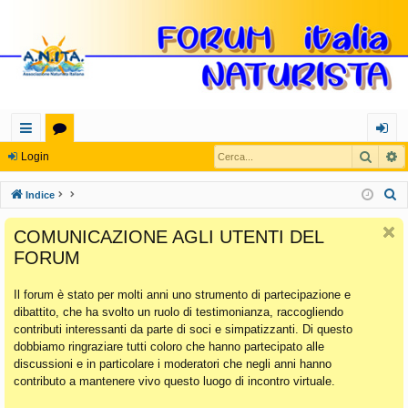
Cerca
R
oll
or
og
Login
eg
u
in
C
Indice
a
m
e
COMUNICAZIONE AGLI UTENTI DEL
r
m
FORUM
c
en
a
Il forum è stato per molti anni uno strumento di partecipazione e
ti
dibattito, che ha svolto un ruolo di testimonianza, raccogliendo
Ra
contributi interessanti da parte di soci e simpatizzanti. Di questo
dobbiamo ringraziare tutti coloro che hanno partecipato alle
pi
discussioni e in particolare i moderatori che negli anni hanno
di
contributo a mantenere vivo questo luogo di incontro virtuale.