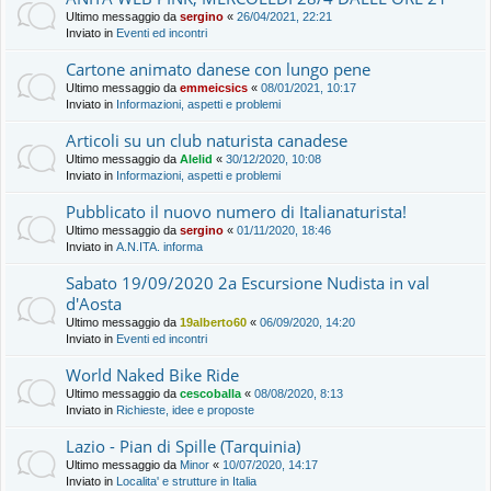
Ultimo messaggio da
sergino
«
26/04/2021, 22:21
Inviato in
Eventi ed incontri
Cartone animato danese con lungo pene
Ultimo messaggio da
emmeicsics
«
08/01/2021, 10:17
Inviato in
Informazioni, aspetti e problemi
Articoli su un club naturista canadese
Ultimo messaggio da
Alelid
«
30/12/2020, 10:08
Inviato in
Informazioni, aspetti e problemi
Pubblicato il nuovo numero di Italianaturista!
Ultimo messaggio da
sergino
«
01/11/2020, 18:46
Inviato in
A.N.ITA. informa
Sabato 19/09/2020 2a Escursione Nudista in val
d'Aosta
Ultimo messaggio da
19alberto60
«
06/09/2020, 14:20
Inviato in
Eventi ed incontri
World Naked Bike Ride
Ultimo messaggio da
cescoballa
«
08/08/2020, 8:13
Inviato in
Richieste, idee e proposte
Lazio - Pian di Spille (Tarquinia)
Ultimo messaggio da
Minor
«
10/07/2020, 14:17
Inviato in
Localita' e strutture in Italia