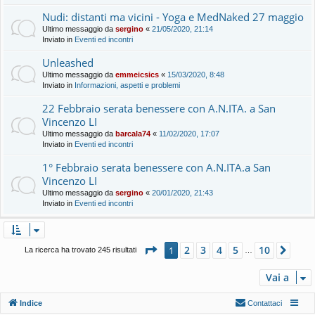
Nudi: distanti ma vicini - Yoga e MedNaked 27 maggio
Ultimo messaggio da
sergino
«
21/05/2020, 21:14
Inviato in
Eventi ed incontri
Unleashed
Ultimo messaggio da
emmeicsics
«
15/03/2020, 8:48
Inviato in
Informazioni, aspetti e problemi
22 Febbraio serata benessere con A.N.ITA. a San
Vincenzo LI
Ultimo messaggio da
barcala74
«
11/02/2020, 17:07
Inviato in
Eventi ed incontri
1° Febbraio serata benessere con A.N.ITA.a San
Vincenzo LI
Ultimo messaggio da
sergino
«
20/01/2020, 21:43
Inviato in
Eventi ed incontri
Pagina
1
di
10
2
3
4
5
10
1
Pros
La ricerca ha trovato 245 risultati
…
Vai a
Indice
Contattaci