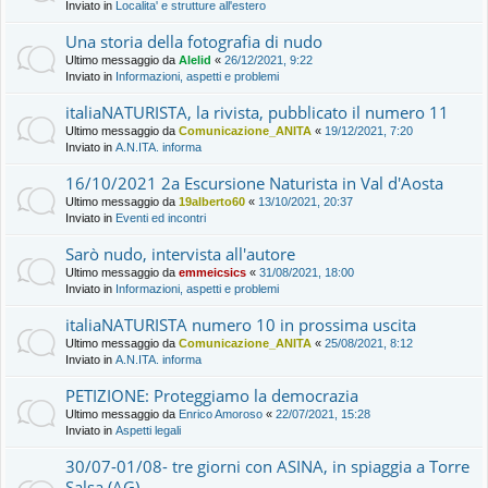
Inviato in
Localita' e strutture all'estero
Una storia della fotografia di nudo
Ultimo messaggio da
Alelid
«
26/12/2021, 9:22
Inviato in
Informazioni, aspetti e problemi
italiaNATURISTA, la rivista, pubblicato il numero 11
Ultimo messaggio da
Comunicazione_ANITA
«
19/12/2021, 7:20
Inviato in
A.N.ITA. informa
16/10/2021 2a Escursione Naturista in Val d'Aosta
Ultimo messaggio da
19alberto60
«
13/10/2021, 20:37
Inviato in
Eventi ed incontri
Sarò nudo, intervista all'autore
Ultimo messaggio da
emmeicsics
«
31/08/2021, 18:00
Inviato in
Informazioni, aspetti e problemi
italiaNATURISTA numero 10 in prossima uscita
Ultimo messaggio da
Comunicazione_ANITA
«
25/08/2021, 8:12
Inviato in
A.N.ITA. informa
PETIZIONE: Proteggiamo la democrazia
Ultimo messaggio da
Enrico Amoroso
«
22/07/2021, 15:28
Inviato in
Aspetti legali
30/07-01/08- tre giorni con ASINA, in spiaggia a Torre
Salsa (AG)