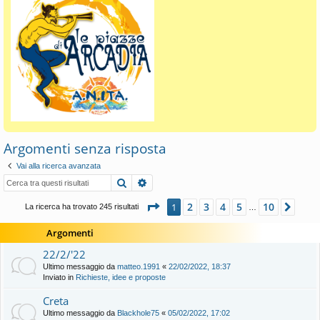
Argomenti senza risposta
Vai alla ricerca avanzata
Cerca
Ricerca avanzata
Pagina
1
di
10
2
3
4
5
10
1
Pros
La ricerca ha trovato 245 risultati
…
Argomenti
22/2/'22
Ultimo messaggio da
matteo.1991
«
22/02/2022, 18:37
Inviato in
Richieste, idee e proposte
Creta
Ultimo messaggio da
Blackhole75
«
05/02/2022, 17:02