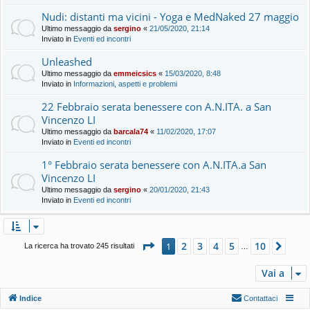
Nudi: distanti ma vicini - Yoga e MedNaked 27 maggio
Ultimo messaggio da
sergino
«
21/05/2020, 21:14
Inviato in
Eventi ed incontri
Unleashed
Ultimo messaggio da
emmeicsics
«
15/03/2020, 8:48
Inviato in
Informazioni, aspetti e problemi
22 Febbraio serata benessere con A.N.ITA. a San
Vincenzo LI
Ultimo messaggio da
barcala74
«
11/02/2020, 17:07
Inviato in
Eventi ed incontri
1° Febbraio serata benessere con A.N.ITA.a San
Vincenzo LI
Ultimo messaggio da
sergino
«
20/01/2020, 21:43
Inviato in
Eventi ed incontri
Pagina
1
di
10
2
3
4
5
10
1
Pros
La ricerca ha trovato 245 risultati
…
Vai a
Indice
Contattaci