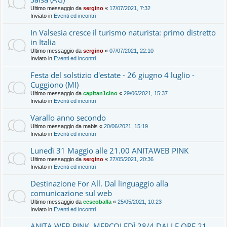
Ultimo messaggio da
sergino
«
17/07/2021, 7:32
Inviato in
Eventi ed incontri
In Valsesia cresce il turismo naturista: primo distretto
in Italia
Ultimo messaggio da
sergino
«
07/07/2021, 22:10
Inviato in
Eventi ed incontri
Festa del solstizio d'estate - 26 giugno 4 luglio -
Cuggiono (MI)
Ultimo messaggio da
capitan1cino
«
29/06/2021, 15:37
Inviato in
Eventi ed incontri
Varallo anno secondo
Ultimo messaggio da
mabis
«
20/06/2021, 15:19
Inviato in
Eventi ed incontri
Lunedì 31 Maggio alle 21.00 ANITAWEB PINK
Ultimo messaggio da
sergino
«
27/05/2021, 20:36
Inviato in
Eventi ed incontri
Destinazione For All. Dal linguaggio alla
comunicazione sul web
Ultimo messaggio da
cescoballa
«
25/05/2021, 10:23
Inviato in
Eventi ed incontri
ANITA WEB PINK, MERCOLEDÌ 28/4 DALLE ORE 21