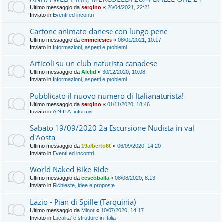
Ultimo messaggio da
sergino
«
26/04/2021, 22:21
Inviato in
Eventi ed incontri
Cartone animato danese con lungo pene
Ultimo messaggio da
emmeicsics
«
08/01/2021, 10:17
Inviato in
Informazioni, aspetti e problemi
Articoli su un club naturista canadese
Ultimo messaggio da
Alelid
«
30/12/2020, 10:08
Inviato in
Informazioni, aspetti e problemi
Pubblicato il nuovo numero di Italianaturista!
Ultimo messaggio da
sergino
«
01/11/2020, 18:46
Inviato in
A.N.ITA. informa
Sabato 19/09/2020 2a Escursione Nudista in val
d'Aosta
Ultimo messaggio da
19alberto60
«
06/09/2020, 14:20
Inviato in
Eventi ed incontri
World Naked Bike Ride
Ultimo messaggio da
cescoballa
«
08/08/2020, 8:13
Inviato in
Richieste, idee e proposte
Lazio - Pian di Spille (Tarquinia)
Ultimo messaggio da
Minor
«
10/07/2020, 14:17
Inviato in
Localita' e strutture in Italia