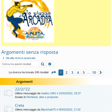
Argomenti senza risposta
Vai alla ricerca avanzata
Cerca
Ricerca avanzata
Pagina
1
di
10
2
3
4
5
10
1
Pros
La ricerca ha trovato 245 risultati
…
Argomenti
22/2/'22
Ultimo messaggio da
matteo.1991
«
22/02/2022, 18:37
Inviato in
Richieste, idee e proposte
Creta
Ultimo messaggio da
Blackhole75
«
05/02/2022, 17:02