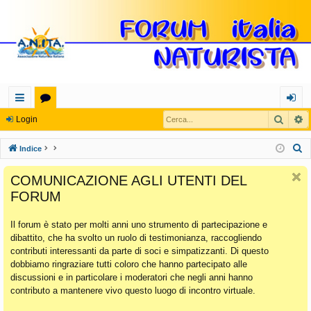
Cerca
R
oll
or
og
Login
eg
u
in
C
Indice
a
m
e
COMUNICAZIONE AGLI UTENTI DEL
r
m
FORUM
c
en
a
Il forum è stato per molti anni uno strumento di partecipazione e
ti
dibattito, che ha svolto un ruolo di testimonianza, raccogliendo
Ra
contributi interessanti da parte di soci e simpatizzanti. Di questo
dobbiamo ringraziare tutti coloro che hanno partecipato alle
pi
discussioni e in particolare i moderatori che negli anni hanno
di
contributo a mantenere vivo questo luogo di incontro virtuale.