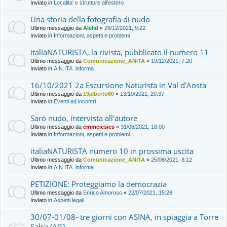
Inviato in
Localita' e strutture all'estero
Una storia della fotografia di nudo
Ultimo messaggio da
Alelid
«
26/12/2021, 9:22
Inviato in
Informazioni, aspetti e problemi
italiaNATURISTA, la rivista, pubblicato il numero 11
Ultimo messaggio da
Comunicazione_ANITA
«
19/12/2021, 7:20
Inviato in
A.N.ITA. informa
16/10/2021 2a Escursione Naturista in Val d'Aosta
Ultimo messaggio da
19alberto60
«
13/10/2021, 20:37
Inviato in
Eventi ed incontri
Sarò nudo, intervista all'autore
Ultimo messaggio da
emmeicsics
«
31/08/2021, 18:00
Inviato in
Informazioni, aspetti e problemi
italiaNATURISTA numero 10 in prossima uscita
Ultimo messaggio da
Comunicazione_ANITA
«
25/08/2021, 8:12
Inviato in
A.N.ITA. informa
PETIZIONE: Proteggiamo la democrazia
Ultimo messaggio da
Enrico Amoroso
«
22/07/2021, 15:28
Inviato in
Aspetti legali
30/07-01/08- tre giorni con ASINA, in spiaggia a Torre
Salsa (AG)