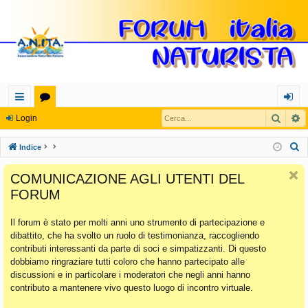
Cerca
R
oll
or
og
Login
eg
u
in
C
Indice
a
m
e
COMUNICAZIONE AGLI UTENTI DEL
r
m
FORUM
c
en
a
Il forum è stato per molti anni uno strumento di partecipazione e
ti
dibattito, che ha svolto un ruolo di testimonianza, raccogliendo
Ra
contributi interessanti da parte di soci e simpatizzanti. Di questo
dobbiamo ringraziare tutti coloro che hanno partecipato alle
pi
discussioni e in particolare i moderatori che negli anni hanno
di
contributo a mantenere vivo questo luogo di incontro virtuale.