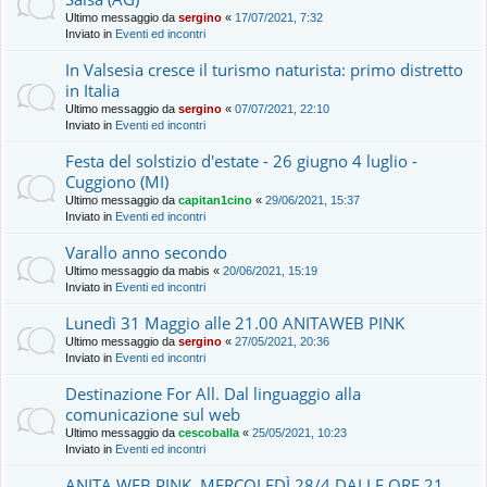
Ultimo messaggio da
sergino
«
17/07/2021, 7:32
Inviato in
Eventi ed incontri
In Valsesia cresce il turismo naturista: primo distretto
in Italia
Ultimo messaggio da
sergino
«
07/07/2021, 22:10
Inviato in
Eventi ed incontri
Festa del solstizio d'estate - 26 giugno 4 luglio -
Cuggiono (MI)
Ultimo messaggio da
capitan1cino
«
29/06/2021, 15:37
Inviato in
Eventi ed incontri
Varallo anno secondo
Ultimo messaggio da
mabis
«
20/06/2021, 15:19
Inviato in
Eventi ed incontri
Lunedì 31 Maggio alle 21.00 ANITAWEB PINK
Ultimo messaggio da
sergino
«
27/05/2021, 20:36
Inviato in
Eventi ed incontri
Destinazione For All. Dal linguaggio alla
comunicazione sul web
Ultimo messaggio da
cescoballa
«
25/05/2021, 10:23
Inviato in
Eventi ed incontri
ANITA WEB PINK, MERCOLEDÌ 28/4 DALLE ORE 21