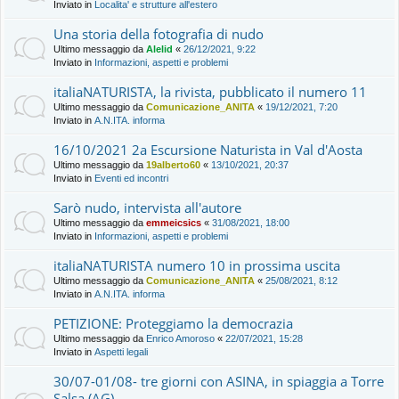
Inviato in
Localita' e strutture all'estero
Una storia della fotografia di nudo
Ultimo messaggio da
Alelid
«
26/12/2021, 9:22
Inviato in
Informazioni, aspetti e problemi
italiaNATURISTA, la rivista, pubblicato il numero 11
Ultimo messaggio da
Comunicazione_ANITA
«
19/12/2021, 7:20
Inviato in
A.N.ITA. informa
16/10/2021 2a Escursione Naturista in Val d'Aosta
Ultimo messaggio da
19alberto60
«
13/10/2021, 20:37
Inviato in
Eventi ed incontri
Sarò nudo, intervista all'autore
Ultimo messaggio da
emmeicsics
«
31/08/2021, 18:00
Inviato in
Informazioni, aspetti e problemi
italiaNATURISTA numero 10 in prossima uscita
Ultimo messaggio da
Comunicazione_ANITA
«
25/08/2021, 8:12
Inviato in
A.N.ITA. informa
PETIZIONE: Proteggiamo la democrazia
Ultimo messaggio da
Enrico Amoroso
«
22/07/2021, 15:28
Inviato in
Aspetti legali
30/07-01/08- tre giorni con ASINA, in spiaggia a Torre
Salsa (AG)