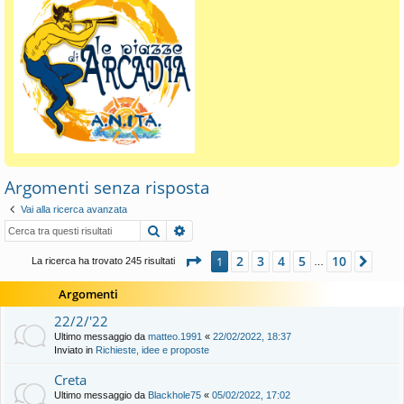
Argomenti senza risposta
Vai alla ricerca avanzata
Cerca
Ricerca avanzata
Pagina
1
di
10
2
3
4
5
10
1
Pros
La ricerca ha trovato 245 risultati
…
Argomenti
22/2/'22
Ultimo messaggio da
matteo.1991
«
22/02/2022, 18:37
Inviato in
Richieste, idee e proposte
Creta
Ultimo messaggio da
Blackhole75
«
05/02/2022, 17:02