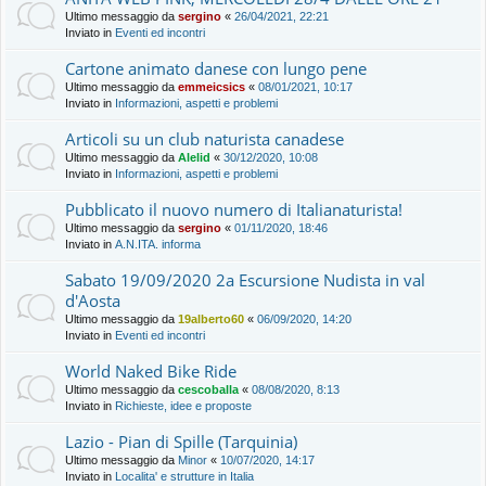
Ultimo messaggio da
sergino
«
26/04/2021, 22:21
Inviato in
Eventi ed incontri
Cartone animato danese con lungo pene
Ultimo messaggio da
emmeicsics
«
08/01/2021, 10:17
Inviato in
Informazioni, aspetti e problemi
Articoli su un club naturista canadese
Ultimo messaggio da
Alelid
«
30/12/2020, 10:08
Inviato in
Informazioni, aspetti e problemi
Pubblicato il nuovo numero di Italianaturista!
Ultimo messaggio da
sergino
«
01/11/2020, 18:46
Inviato in
A.N.ITA. informa
Sabato 19/09/2020 2a Escursione Nudista in val
d'Aosta
Ultimo messaggio da
19alberto60
«
06/09/2020, 14:20
Inviato in
Eventi ed incontri
World Naked Bike Ride
Ultimo messaggio da
cescoballa
«
08/08/2020, 8:13
Inviato in
Richieste, idee e proposte
Lazio - Pian di Spille (Tarquinia)
Ultimo messaggio da
Minor
«
10/07/2020, 14:17
Inviato in
Localita' e strutture in Italia