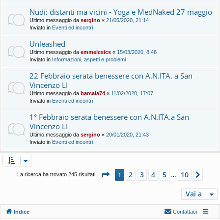
Nudi: distanti ma vicini - Yoga e MedNaked 27 maggio
Ultimo messaggio da
sergino
«
21/05/2020, 21:14
Inviato in
Eventi ed incontri
Unleashed
Ultimo messaggio da
emmeicsics
«
15/03/2020, 8:48
Inviato in
Informazioni, aspetti e problemi
22 Febbraio serata benessere con A.N.ITA. a San
Vincenzo LI
Ultimo messaggio da
barcala74
«
11/02/2020, 17:07
Inviato in
Eventi ed incontri
1° Febbraio serata benessere con A.N.ITA.a San
Vincenzo LI
Ultimo messaggio da
sergino
«
20/01/2020, 21:43
Inviato in
Eventi ed incontri
Pagina
1
di
10
2
3
4
5
10
1
Pros
La ricerca ha trovato 245 risultati
…
Vai a
Indice
Contattaci