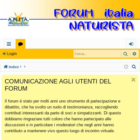
Cerca
R
oll
or
og
Login
eg
u
in
C
Indice
a
m
e
COMUNICAZIONE AGLI UTENTI DEL
r
m
FORUM
c
en
a
Il forum è stato per molti anni uno strumento di partecipazione e
ti
dibattito, che ha svolto un ruolo di testimonianza, raccogliendo
Ra
contributi interessanti da parte di soci e simpatizzanti. Di questo
dobbiamo ringraziare tutti coloro che hanno partecipato alle
pi
discussioni e in particolare i moderatori che negli anni hanno
di
contributo a mantenere vivo questo luogo di incontro virtuale.