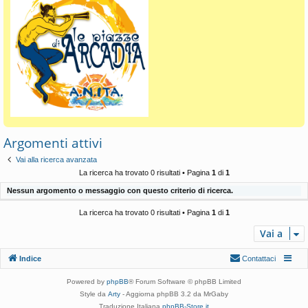
Argomenti attivi
Vai alla ricerca avanzata
La ricerca ha trovato 0 risultati • Pagina
1
di
1
Nessun argomento o messaggio con questo criterio di ricerca.
La ricerca ha trovato 0 risultati • Pagina
1
di
1
Vai a
Indice
Contattaci
Powered by
phpBB
® Forum Software © phpBB Limited
Style da
Arty
- Aggiorna phpBB 3.2 da MrGaby
Traduzione Italiana
phpBB-Store.it