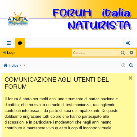
Cerca
R
oll
or
og
Login
eg
u
in
C
Indice
a
m
e
COMUNICAZIONE AGLI UTENTI DEL
r
m
FORUM
c
en
a
Il forum è stato per molti anni uno strumento di partecipazione e
ti
dibattito, che ha svolto un ruolo di testimonianza, raccogliendo
Ra
contributi interessanti da parte di soci e simpatizzanti. Di questo
dobbiamo ringraziare tutti coloro che hanno partecipato alle
pi
discussioni e in particolare i moderatori che negli anni hanno
di
contributo a mantenere vivo questo luogo di incontro virtuale.