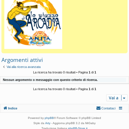
Argomenti attivi
Vai alla ricerca avanzata
La ricerca ha trovato 0 risultati • Pagina
1
di
1
Nessun argomento o messaggio con questo criterio di ricerca.
La ricerca ha trovato 0 risultati • Pagina
1
di
1
Vai a
Indice
Contattaci
Powered by
phpBB
® Forum Software © phpBB Limited
Style da
Arty
- Aggiorna phpBB 3.2 da MrGaby
Traduzione Italiana
phpBB-Store.it