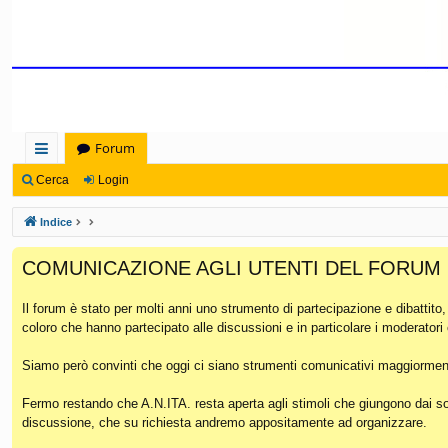
Forum
oll
Cerca
Login
eg
Indice
a
COMUNICAZIONE AGLI UTENTI DEL FORUM
m
en
Il forum è stato per molti anni uno strumento di partecipazione e dibattito
coloro che hanno partecipato alle discussioni e in particolare i moderatori
ti
Ra
Siamo però convinti che oggi ci siano strumenti comunicativi maggiorment
pi
Fermo restando che A.N.ITA. resta aperta agli stimoli che giungono dai soc
discussione, che su richiesta andremo appositamente ad organizzare.
di