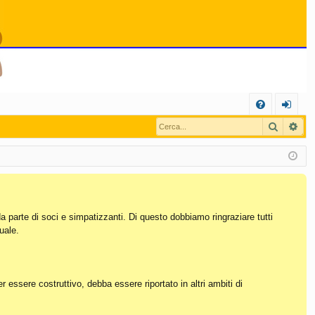
C
Cerca
Ric
FA
og
Q
in
da parte di soci e simpatizzanti. Di questo dobbiamo ringraziare tutti
uale.
essere costruttivo, debba essere riportato in altri ambiti di