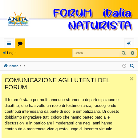
Cerca
R
oll
or
og
Login
eg
u
in
C
Indice
a
m
e
COMUNICAZIONE AGLI UTENTI DEL
r
m
FORUM
c
en
a
Il forum è stato per molti anni uno strumento di partecipazione e
ti
dibattito, che ha svolto un ruolo di testimonianza, raccogliendo
Ra
contributi interessanti da parte di soci e simpatizzanti. Di questo
dobbiamo ringraziare tutti coloro che hanno partecipato alle
pi
discussioni e in particolare i moderatori che negli anni hanno
di
contributo a mantenere vivo questo luogo di incontro virtuale.