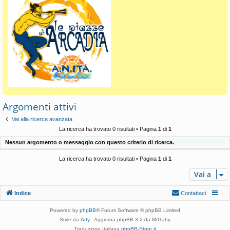
Argomenti attivi
Vai alla ricerca avanzata
La ricerca ha trovato 0 risultati • Pagina
1
di
1
Nessun argomento o messaggio con questo criterio di ricerca.
La ricerca ha trovato 0 risultati • Pagina
1
di
1
Vai a
Indice
Contattaci
Powered by
phpBB
® Forum Software © phpBB Limited
Style da
Arty
- Aggiorna phpBB 3.2 da MrGaby
Traduzione Italiana
phpBB-Store.it