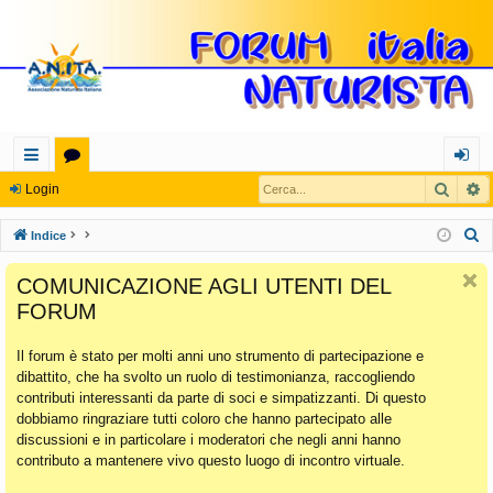
Cerca
R
oll
or
og
Login
eg
u
in
C
Indice
a
m
e
COMUNICAZIONE AGLI UTENTI DEL
r
m
FORUM
c
en
a
Il forum è stato per molti anni uno strumento di partecipazione e
ti
dibattito, che ha svolto un ruolo di testimonianza, raccogliendo
Ra
contributi interessanti da parte di soci e simpatizzanti. Di questo
dobbiamo ringraziare tutti coloro che hanno partecipato alle
pi
discussioni e in particolare i moderatori che negli anni hanno
di
contributo a mantenere vivo questo luogo di incontro virtuale.