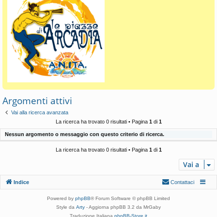
Argomenti attivi
Vai alla ricerca avanzata
La ricerca ha trovato 0 risultati • Pagina
1
di
1
Nessun argomento o messaggio con questo criterio di ricerca.
La ricerca ha trovato 0 risultati • Pagina
1
di
1
Vai a
Indice
Contattaci
Powered by
phpBB
® Forum Software © phpBB Limited
Style da
Arty
- Aggiorna phpBB 3.2 da MrGaby
Traduzione Italiana
phpBB-Store.it