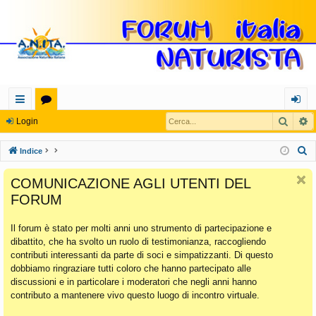
Cerca
R
oll
or
og
Login
eg
u
in
C
Indice
a
m
e
COMUNICAZIONE AGLI UTENTI DEL
r
m
FORUM
c
en
a
Il forum è stato per molti anni uno strumento di partecipazione e
ti
dibattito, che ha svolto un ruolo di testimonianza, raccogliendo
Ra
contributi interessanti da parte di soci e simpatizzanti. Di questo
dobbiamo ringraziare tutti coloro che hanno partecipato alle
pi
discussioni e in particolare i moderatori che negli anni hanno
di
contributo a mantenere vivo questo luogo di incontro virtuale.