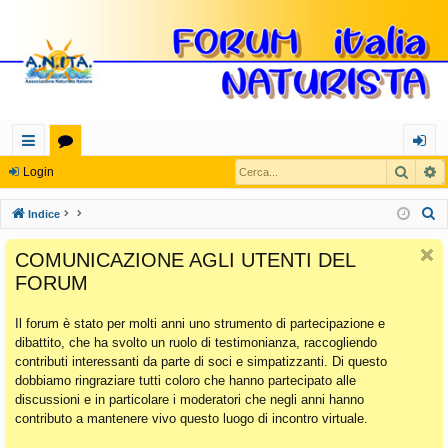
Cerca
R
oll
or
og
Login
eg
u
in
C
Indice
a
m
e
COMUNICAZIONE AGLI UTENTI DEL
r
m
FORUM
c
en
a
Il forum è stato per molti anni uno strumento di partecipazione e
ti
dibattito, che ha svolto un ruolo di testimonianza, raccogliendo
Ra
contributi interessanti da parte di soci e simpatizzanti. Di questo
dobbiamo ringraziare tutti coloro che hanno partecipato alle
pi
discussioni e in particolare i moderatori che negli anni hanno
di
contributo a mantenere vivo questo luogo di incontro virtuale.