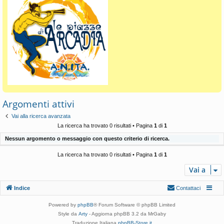
Argomenti attivi
Vai alla ricerca avanzata
La ricerca ha trovato 0 risultati • Pagina
1
di
1
Nessun argomento o messaggio con questo criterio di ricerca.
La ricerca ha trovato 0 risultati • Pagina
1
di
1
Vai a
Indice
Contattaci
Powered by
phpBB
® Forum Software © phpBB Limited
Style da
Arty
- Aggiorna phpBB 3.2 da MrGaby
Traduzione Italiana
phpBB-Store.it