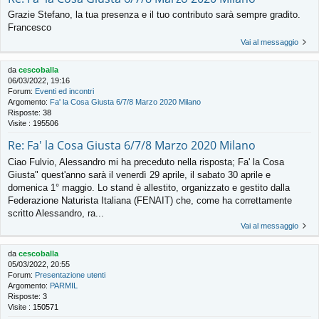
Grazie Stefano, la tua presenza e il tuo contributo sarà sempre gradito.
Francesco
Vai al messaggio
da
cescoballa
06/03/2022, 19:16
Forum:
Eventi ed incontri
Argomento:
Fa' la Cosa Giusta 6/7/8 Marzo 2020 Milano
Risposte:
38
Visite :
195506
Re: Fa' la Cosa Giusta 6/7/8 Marzo 2020 Milano
Ciao Fulvio, Alessandro mi ha preceduto nella risposta; Fa' la Cosa
Giusta" quest'anno sarà il venerdì 29 aprile, il sabato 30 aprile e
domenica 1° maggio. Lo stand è allestito, organizzato e gestito dalla
Federazione Naturista Italiana (FENAIT) che, come ha correttamente
scritto Alessandro, ra...
Vai al messaggio
da
cescoballa
05/03/2022, 20:55
Forum:
Presentazione utenti
Argomento:
PARMIL
Risposte:
3
Visite :
150571