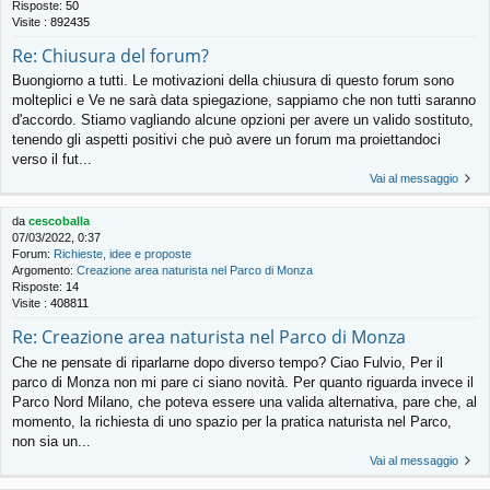
Risposte:
50
Visite :
892435
Re: Chiusura del forum?
Buongiorno a tutti. Le motivazioni della chiusura di questo forum sono
molteplici e Ve ne sarà data spiegazione, sappiamo che non tutti saranno
d'accordo. Stiamo vagliando alcune opzioni per avere un valido sostituto,
tenendo gli aspetti positivi che può avere un forum ma proiettandoci
verso il fut...
Vai al messaggio
da
cescoballa
07/03/2022, 0:37
Forum:
Richieste, idee e proposte
Argomento:
Creazione area naturista nel Parco di Monza
Risposte:
14
Visite :
408811
Re: Creazione area naturista nel Parco di Monza
Che ne pensate di riparlarne dopo diverso tempo? Ciao Fulvio, Per il
parco di Monza non mi pare ci siano novità. Per quanto riguarda invece il
Parco Nord Milano, che poteva essere una valida alternativa, pare che, al
momento, la richiesta di uno spazio per la pratica naturista nel Parco,
non sia un...
Vai al messaggio