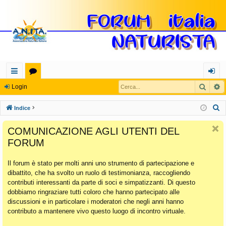
Cerca
R
oll
or
og
Login
eg
u
in
C
Indice
a
m
e
COMUNICAZIONE AGLI UTENTI DEL
r
m
FORUM
c
en
a
Il forum è stato per molti anni uno strumento di partecipazione e
ti
dibattito, che ha svolto un ruolo di testimonianza, raccogliendo
Ra
contributi interessanti da parte di soci e simpatizzanti. Di questo
dobbiamo ringraziare tutti coloro che hanno partecipato alle
pi
discussioni e in particolare i moderatori che negli anni hanno
di
contributo a mantenere vivo questo luogo di incontro virtuale.