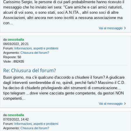
Carissimo Sergio, le persone di cui parli probabilmente hanno ricevuto il
messaggio che ho inviato ieri sera: "Care amiche e cari amici naturisti,
alcuni di voi sono, o sono stati, soci A.N.ITA., altri sono soci di altre
Associazioni, altri ancora non sono iscritti a nessuna associazione ma
con...
Vai al messaggio
da
cescoballa
08/03/2022, 20:21
Forum:
Informazioni, aspetti e problemi
Argomento:
Chiusura del forum?
Risposte:
50
Visite :
892435
Re: Chiusura del forum?
Buon giorno, ma c'è qualcuno d'accordo a chiudere il forum? A giudicare
dagli interventi sembrerebbe di no, quindi, perchè farlo? Massimo il C.D.
ha deciso di chiuderlo privilegiando altri strumenti di comunicazione...
tipo telegram ...dove viene cacciata gente competente, da gestori NON
competenti...
Vai al messaggio
da
cescoballa
07/03/2022, 14:42
Forum:
Informazioni, aspetti e problemi
Argomento:
Chiusura del forum?