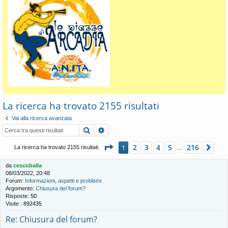
La ricerca ha trovato 2155 risultati
Vai alla ricerca avanzata
Cerca
Ricerca avanzata
Pagina
1
di
216
2
3
4
5
216
1
Pro
La ricerca ha trovato 2155 risultati
…
da
cescoballa
08/03/2022, 20:48
Forum:
Informazioni, aspetti e problemi
Argomento:
Chiusura del forum?
Risposte:
50
Visite :
892435
Re: Chiusura del forum?