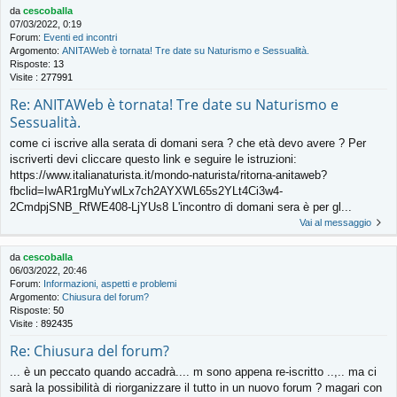
da
cescoballa
07/03/2022, 0:19
Forum:
Eventi ed incontri
Argomento:
ANITAWeb è tornata! Tre date su Naturismo e Sessualità.
Risposte:
13
Visite :
277991
Re: ANITAWeb è tornata! Tre date su Naturismo e
Sessualità.
come ci iscrive alla serata di domani sera ? che età devo avere ? Per
iscriverti devi cliccare questo link e seguire le istruzioni:
https://www.italianaturista.it/mondo-naturista/ritorna-anitaweb?
fbclid=IwAR1rgMuYwlLx7ch2AYXWL65s2YLt4Ci3w4-
2CmdpjSNB_RfWE408-LjYUs8 L'incontro di domani sera è per gl...
Vai al messaggio
da
cescoballa
06/03/2022, 20:46
Forum:
Informazioni, aspetti e problemi
Argomento:
Chiusura del forum?
Risposte:
50
Visite :
892435
Re: Chiusura del forum?
... è un peccato quando accadrà.... m sono appena re-iscritto ..,.. ma ci
sarà la possibilità di riorganizzare il tutto in un nuovo forum ? magari con