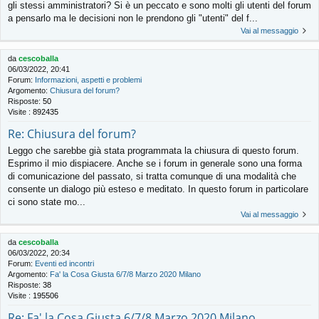
gli stessi amministratori? Si è un peccato e sono molti gli utenti del forum
a pensarlo ma le decisioni non le prendono gli "utenti" del f...
Vai al messaggio
da
cescoballa
06/03/2022, 20:41
Forum:
Informazioni, aspetti e problemi
Argomento:
Chiusura del forum?
Risposte:
50
Visite :
892435
Re: Chiusura del forum?
Leggo che sarebbe già stata programmata la chiusura di questo forum.
Esprimo il mio dispiacere. Anche se i forum in generale sono una forma
di comunicazione del passato, si tratta comunque di una modalità che
consente un dialogo più esteso e meditato. In questo forum in particolare
ci sono state mo...
Vai al messaggio
da
cescoballa
06/03/2022, 20:34
Forum:
Eventi ed incontri
Argomento:
Fa' la Cosa Giusta 6/7/8 Marzo 2020 Milano
Risposte:
38
Visite :
195506
Re: Fa' la Cosa Giusta 6/7/8 Marzo 2020 Milano