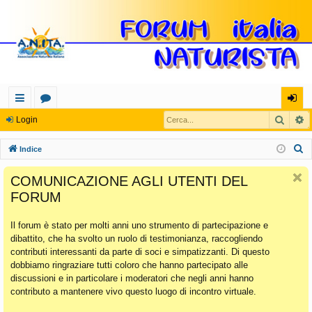
Cerca
R
oll
or
og
Login
eg
u
in
C
Indice
a
m
e
COMUNICAZIONE AGLI UTENTI DEL
r
m
FORUM
c
en
a
Il forum è stato per molti anni uno strumento di partecipazione e
ti
dibattito, che ha svolto un ruolo di testimonianza, raccogliendo
Ra
contributi interessanti da parte di soci e simpatizzanti. Di questo
dobbiamo ringraziare tutti coloro che hanno partecipato alle
pi
discussioni e in particolare i moderatori che negli anni hanno
di
contributo a mantenere vivo questo luogo di incontro virtuale.