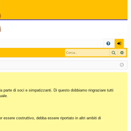
C
Cerca
Ric
FA
og
Q
in
da parte di soci e simpatizzanti. Di questo dobbiamo ringraziare tutti
uale.
essere costruttivo, debba essere riportato in altri ambiti di