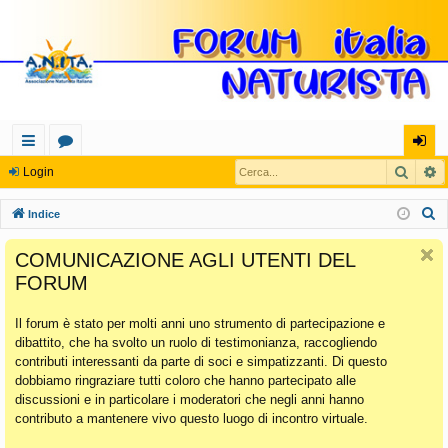
Cerca
R
oll
or
og
Login
eg
u
in
C
Indice
a
m
e
COMUNICAZIONE AGLI UTENTI DEL
r
m
FORUM
c
en
a
Il forum è stato per molti anni uno strumento di partecipazione e
ti
dibattito, che ha svolto un ruolo di testimonianza, raccogliendo
Ra
contributi interessanti da parte di soci e simpatizzanti. Di questo
dobbiamo ringraziare tutti coloro che hanno partecipato alle
pi
discussioni e in particolare i moderatori che negli anni hanno
di
contributo a mantenere vivo questo luogo di incontro virtuale.