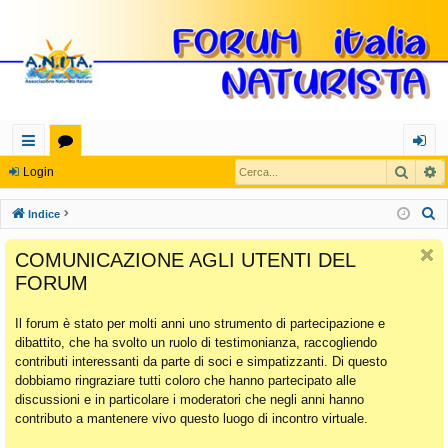
Cerca
R
oll
or
og
Login
eg
u
in
C
Indice
a
m
e
COMUNICAZIONE AGLI UTENTI DEL
r
m
FORUM
c
en
a
Il forum è stato per molti anni uno strumento di partecipazione e
ti
dibattito, che ha svolto un ruolo di testimonianza, raccogliendo
Ra
contributi interessanti da parte di soci e simpatizzanti. Di questo
dobbiamo ringraziare tutti coloro che hanno partecipato alle
pi
discussioni e in particolare i moderatori che negli anni hanno
di
contributo a mantenere vivo questo luogo di incontro virtuale.