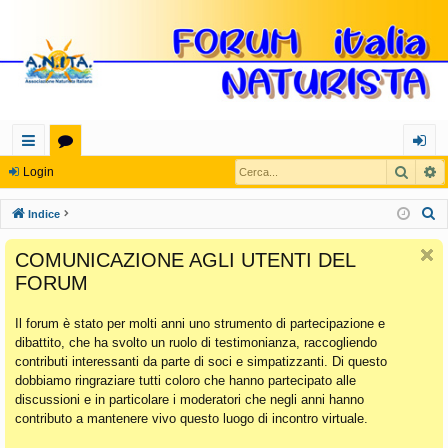
Cerca
R
oll
or
og
Login
eg
u
in
C
Indice
a
m
e
COMUNICAZIONE AGLI UTENTI DEL
r
m
FORUM
c
en
a
Il forum è stato per molti anni uno strumento di partecipazione e
ti
dibattito, che ha svolto un ruolo di testimonianza, raccogliendo
Ra
contributi interessanti da parte di soci e simpatizzanti. Di questo
dobbiamo ringraziare tutti coloro che hanno partecipato alle
pi
discussioni e in particolare i moderatori che negli anni hanno
di
contributo a mantenere vivo questo luogo di incontro virtuale.