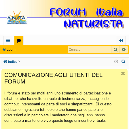
Cerca
R
oll
or
og
Login
eg
u
in
C
Indice
a
m
e
COMUNICAZIONE AGLI UTENTI DEL
r
m
FORUM
c
en
a
Il forum è stato per molti anni uno strumento di partecipazione e
ti
dibattito, che ha svolto un ruolo di testimonianza, raccogliendo
Ra
contributi interessanti da parte di soci e simpatizzanti. Di questo
dobbiamo ringraziare tutti coloro che hanno partecipato alle
pi
discussioni e in particolare i moderatori che negli anni hanno
di
contributo a mantenere vivo questo luogo di incontro virtuale.