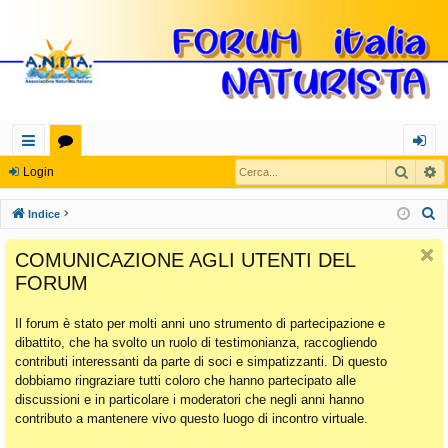
Cerca
R
oll
or
og
Login
eg
u
in
C
Indice
a
m
e
COMUNICAZIONE AGLI UTENTI DEL
r
m
FORUM
c
en
a
Il forum è stato per molti anni uno strumento di partecipazione e
ti
dibattito, che ha svolto un ruolo di testimonianza, raccogliendo
Ra
contributi interessanti da parte di soci e simpatizzanti. Di questo
dobbiamo ringraziare tutti coloro che hanno partecipato alle
pi
discussioni e in particolare i moderatori che negli anni hanno
di
contributo a mantenere vivo questo luogo di incontro virtuale.