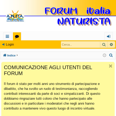
Cerca
R
oll
or
og
Login
eg
u
in
C
Indice
a
m
e
COMUNICAZIONE AGLI UTENTI DEL
r
m
FORUM
c
en
a
Il forum è stato per molti anni uno strumento di partecipazione e
ti
dibattito, che ha svolto un ruolo di testimonianza, raccogliendo
Ra
contributi interessanti da parte di soci e simpatizzanti. Di questo
dobbiamo ringraziare tutti coloro che hanno partecipato alle
pi
discussioni e in particolare i moderatori che negli anni hanno
di
contributo a mantenere vivo questo luogo di incontro virtuale.