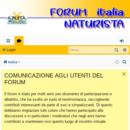
Cerca
R
oll
or
og
Login
eg
u
in
C
Indice
a
m
e
COMUNICAZIONE AGLI UTENTI DEL
r
m
FORUM
c
en
a
Il forum è stato per molti anni uno strumento di partecipazione e
ti
dibattito, che ha svolto un ruolo di testimonianza, raccogliendo
Ra
contributi interessanti da parte di soci e simpatizzanti. Di questo
dobbiamo ringraziare tutti coloro che hanno partecipato alle
pi
discussioni e in particolare i moderatori che negli anni hanno
di
contributo a mantenere vivo questo luogo di incontro virtuale.