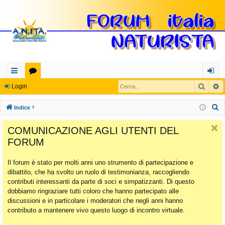
Cerca
R
oll
or
og
Login
eg
u
in
C
Indice
a
m
e
COMUNICAZIONE AGLI UTENTI DEL
r
m
FORUM
c
en
a
Il forum è stato per molti anni uno strumento di partecipazione e
ti
dibattito, che ha svolto un ruolo di testimonianza, raccogliendo
Ra
contributi interessanti da parte di soci e simpatizzanti. Di questo
dobbiamo ringraziare tutti coloro che hanno partecipato alle
pi
discussioni e in particolare i moderatori che negli anni hanno
di
contributo a mantenere vivo questo luogo di incontro virtuale.