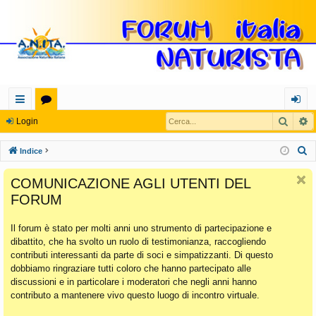
Cerca
R
oll
or
og
Login
eg
u
in
C
Indice
a
m
e
COMUNICAZIONE AGLI UTENTI DEL
r
m
FORUM
c
en
a
Il forum è stato per molti anni uno strumento di partecipazione e
ti
dibattito, che ha svolto un ruolo di testimonianza, raccogliendo
Ra
contributi interessanti da parte di soci e simpatizzanti. Di questo
dobbiamo ringraziare tutti coloro che hanno partecipato alle
pi
discussioni e in particolare i moderatori che negli anni hanno
di
contributo a mantenere vivo questo luogo di incontro virtuale.