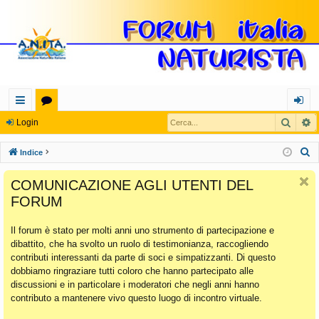
Cerca
R
oll
or
og
Login
eg
u
in
C
Indice
a
m
e
COMUNICAZIONE AGLI UTENTI DEL
r
m
FORUM
c
en
a
Il forum è stato per molti anni uno strumento di partecipazione e
ti
dibattito, che ha svolto un ruolo di testimonianza, raccogliendo
Ra
contributi interessanti da parte di soci e simpatizzanti. Di questo
dobbiamo ringraziare tutti coloro che hanno partecipato alle
pi
discussioni e in particolare i moderatori che negli anni hanno
di
contributo a mantenere vivo questo luogo di incontro virtuale.