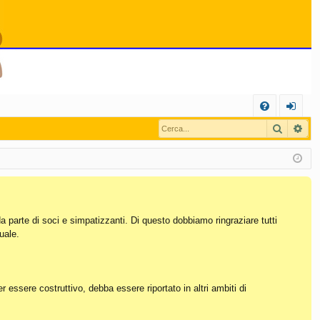
C
Cerca
Ric
FA
og
Q
in
da parte di soci e simpatizzanti. Di questo dobbiamo ringraziare tutti
uale.
essere costruttivo, debba essere riportato in altri ambiti di