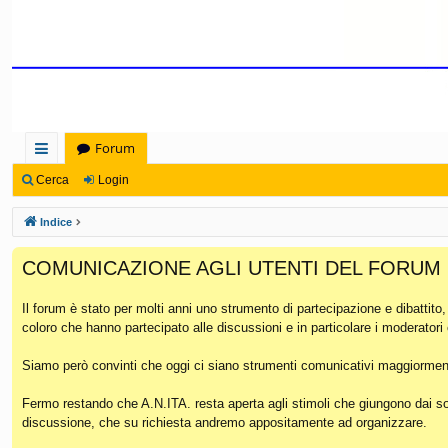
Forum
oll
Cerca
Login
eg
Indice
a
COMUNICAZIONE AGLI UTENTI DEL FORUM
m
en
Il forum è stato per molti anni uno strumento di partecipazione e dibattito
coloro che hanno partecipato alle discussioni e in particolare i moderatori
ti
Ra
Siamo però convinti che oggi ci siano strumenti comunicativi maggiorment
pi
Fermo restando che A.N.ITA. resta aperta agli stimoli che giungono dai soc
discussione, che su richiesta andremo appositamente ad organizzare.
di