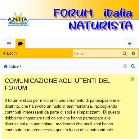
Cerca
R
oll
or
og
Login
eg
u
in
C
Indice
a
m
e
COMUNICAZIONE AGLI UTENTI DEL
r
m
FORUM
c
en
a
Il forum è stato per molti anni uno strumento di partecipazione e
ti
dibattito, che ha svolto un ruolo di testimonianza, raccogliendo
Ra
contributi interessanti da parte di soci e simpatizzanti. Di questo
dobbiamo ringraziare tutti coloro che hanno partecipato alle
pi
discussioni e in particolare i moderatori che negli anni hanno
di
contributo a mantenere vivo questo luogo di incontro virtuale.