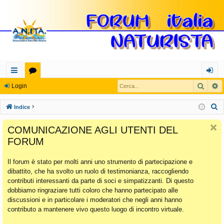
Cerca
R
oll
or
og
Login
eg
u
in
C
Indice
a
m
e
COMUNICAZIONE AGLI UTENTI DEL
r
m
FORUM
c
en
a
Il forum è stato per molti anni uno strumento di partecipazione e
ti
dibattito, che ha svolto un ruolo di testimonianza, raccogliendo
Ra
contributi interessanti da parte di soci e simpatizzanti. Di questo
dobbiamo ringraziare tutti coloro che hanno partecipato alle
pi
discussioni e in particolare i moderatori che negli anni hanno
di
contributo a mantenere vivo questo luogo di incontro virtuale.