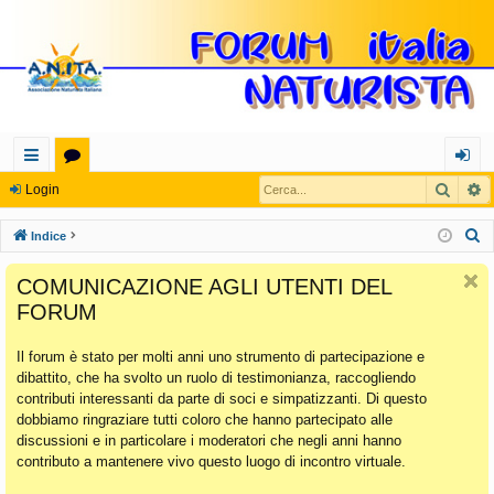
Cerca
R
oll
or
og
Login
eg
u
in
C
Indice
a
m
e
COMUNICAZIONE AGLI UTENTI DEL
r
m
FORUM
c
en
a
Il forum è stato per molti anni uno strumento di partecipazione e
ti
dibattito, che ha svolto un ruolo di testimonianza, raccogliendo
Ra
contributi interessanti da parte di soci e simpatizzanti. Di questo
dobbiamo ringraziare tutti coloro che hanno partecipato alle
pi
discussioni e in particolare i moderatori che negli anni hanno
di
contributo a mantenere vivo questo luogo di incontro virtuale.