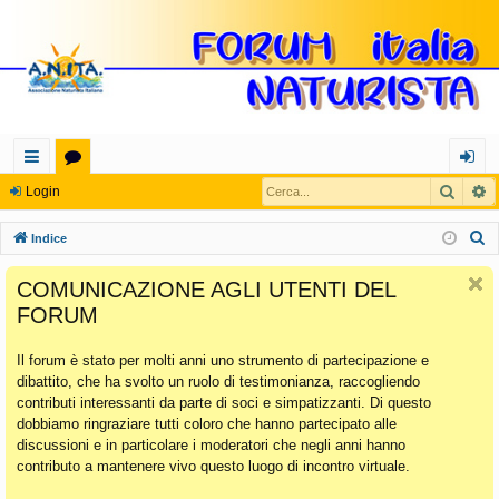
Cerca
R
oll
or
og
Login
eg
u
in
C
Indice
a
m
e
COMUNICAZIONE AGLI UTENTI DEL
r
m
FORUM
c
en
a
Il forum è stato per molti anni uno strumento di partecipazione e
ti
dibattito, che ha svolto un ruolo di testimonianza, raccogliendo
Ra
contributi interessanti da parte di soci e simpatizzanti. Di questo
dobbiamo ringraziare tutti coloro che hanno partecipato alle
pi
discussioni e in particolare i moderatori che negli anni hanno
di
contributo a mantenere vivo questo luogo di incontro virtuale.