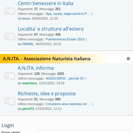
Centri benessere in Italia
Argomenti
:
27
,
Messaggi
:
251
Ultimo messaggio:
Spa, saune, bagni turchi in P…
da
teseo
, 05/06/2021, 12:30
Localita' e strutture all'estero
Argomenti
:
67
,
Messaggi
:
436
Ultimo messaggio:
Fuerteventura Estate 2019
da
PARMIL
, 06/03/2022, 20:52
A.N.ITA. - Associazione Naturista Italiana
A.N.ITA. informa
Argomenti
:
128
,
Messaggi
:
1002
Ultimo messaggio:
ASSOCIARSI... perchè SI!
da
marchino
, 11/01/2022, 23:59
Richieste, idee e proposte
Argomenti
:
51
,
Messaggi
:
680
Ultimo messaggio:
Creazione area naturista nel …
da
jarod73
, 07/03/2022, 12:13
Login
Nome utente: