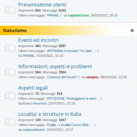
Presentazione utenti
Argomenti
:
850
,
Messaggi
:
6192
Ultimo messaggio:
PARMIL
da
capitan1cino
, 06/03/2022, 18:15
Naturismo
Eventi ed incontri
Argomenti
:
464
,
Messaggi
:
5897
Ultimo messaggio:
ANITAWeb è tornata! Tre date …
da
PARMIL
, 07/03/2022, 16:15
Informazioni, aspetti e problemi
Argomenti
:
564
,
Messaggi
:
3964
Ultimo messaggio:
Chiusura del forum?
da
sergino
, 08/03/2022, 22:50
Aspetti legali
Argomenti
:
70
,
Messaggi
:
818
Ultimo messaggio:
PETIZIONE: Proteggiamo la dem…
da
Enrico Amoroso
, 22/07/2021, 15:28
Localita' e strutture in Italia
Argomenti
:
100
,
Messaggi
:
1847
Ultimo messaggio:
Puglia - Località Cozze (BA) …
da
nudesunbeach
, 02/03/2022, 15:57