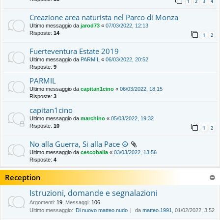
1
2
3
4
Creazione area naturista nel Parco di Monza
Ultimo messaggio da
jarod73
«
07/03/2022, 12:13
Risposte:
14
1
2
Fuerteventura Estate 2019
Ultimo messaggio da
PARMIL
«
06/03/2022, 20:52
Risposte:
9
PARMIL
Ultimo messaggio da
capitan1cino
«
06/03/2022, 18:15
Risposte:
3
capitan1cino
Ultimo messaggio da
marchino
«
05/03/2022, 19:32
Risposte:
10
1
2
No alla Guerra, Si alla Pace ☮️
Ultimo messaggio da
cescoballa
«
03/03/2022, 13:56
Risposte:
4
Reception
Istruzioni, domande e segnalazioni
Argomenti
:
19
,
Messaggi
:
106
Ultimo messaggio:
Di nuovo matteo.nudo
da
matteo.1991
, 01/02/2022, 3:52