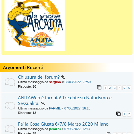
Argomenti Recenti
Chiusura del forum?
Ultimo messaggio da
sergino
«
08/03/2022, 22:50
Risposte:
50
1
2
3
4
5
6
ANITAWeb è tornata! Tre date su Naturismo e
Sessualità.
Ultimo messaggio da
PARMIL
«
07/03/2022, 16:15
Risposte:
13
1
2
Fa' la Cosa Giusta 6/7/8 Marzo 2020 Milano
Ultimo messaggio da
jarod73
«
07/03/2022, 12:14
Risposte:
38