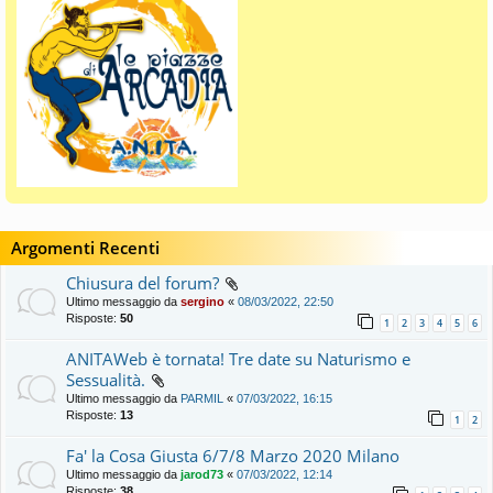
Argomenti Recenti
Chiusura del forum?
Ultimo messaggio da
sergino
«
08/03/2022, 22:50
Risposte:
50
1
2
3
4
5
6
ANITAWeb è tornata! Tre date su Naturismo e
Sessualità.
Ultimo messaggio da
PARMIL
«
07/03/2022, 16:15
Risposte:
13
1
2
Fa' la Cosa Giusta 6/7/8 Marzo 2020 Milano
Ultimo messaggio da
jarod73
«
07/03/2022, 12:14
Risposte:
38