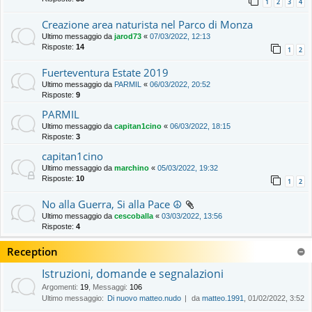
1
2
3
4
Creazione area naturista nel Parco di Monza
Ultimo messaggio da
jarod73
«
07/03/2022, 12:13
Risposte:
14
1
2
Fuerteventura Estate 2019
Ultimo messaggio da
PARMIL
«
06/03/2022, 20:52
Risposte:
9
PARMIL
Ultimo messaggio da
capitan1cino
«
06/03/2022, 18:15
Risposte:
3
capitan1cino
Ultimo messaggio da
marchino
«
05/03/2022, 19:32
Risposte:
10
1
2
No alla Guerra, Si alla Pace ☮️
Ultimo messaggio da
cescoballa
«
03/03/2022, 13:56
Risposte:
4
Reception
Istruzioni, domande e segnalazioni
Argomenti
:
19
,
Messaggi
:
106
Ultimo messaggio:
Di nuovo matteo.nudo
da
matteo.1991
, 01/02/2022, 3:52