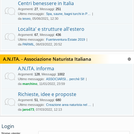
Centri benessere in Italia
Argomenti
:
27
,
Messaggi
:
251
Ultimo messaggio:
Spa, saune, bagni turchi in P…
da
teseo
, 05/06/2021, 12:30
Localita' e strutture all'estero
Argomenti
:
67
,
Messaggi
:
436
Ultimo messaggio:
Fuerteventura Estate 2019
da
PARMIL
, 06/03/2022, 20:52
A.N.ITA. - Associazione Naturista Italiana
A.N.ITA. informa
Argomenti
:
128
,
Messaggi
:
1002
Ultimo messaggio:
ASSOCIARSI... perchè SI!
da
marchino
, 11/01/2022, 23:59
Richieste, idee e proposte
Argomenti
:
51
,
Messaggi
:
680
Ultimo messaggio:
Creazione area naturista nel …
da
jarod73
, 07/03/2022, 12:13
Login
Nome utente: