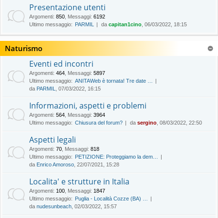
Presentazione utenti
Argomenti
:
850
,
Messaggi
:
6192
Ultimo messaggio:
PARMIL
da
capitan1cino
, 06/03/2022, 18:15
Naturismo
Eventi ed incontri
Argomenti
:
464
,
Messaggi
:
5897
Ultimo messaggio:
ANITAWeb è tornata! Tre date …
da
PARMIL
, 07/03/2022, 16:15
Informazioni, aspetti e problemi
Argomenti
:
564
,
Messaggi
:
3964
Ultimo messaggio:
Chiusura del forum?
da
sergino
, 08/03/2022, 22:50
Aspetti legali
Argomenti
:
70
,
Messaggi
:
818
Ultimo messaggio:
PETIZIONE: Proteggiamo la dem…
da
Enrico Amoroso
, 22/07/2021, 15:28
Localita' e strutture in Italia
Argomenti
:
100
,
Messaggi
:
1847
Ultimo messaggio:
Puglia - Località Cozze (BA) …
da
nudesunbeach
, 02/03/2022, 15:57