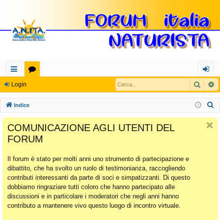
Cerca
R
oll
or
og
Login
eg
u
in
C
Indice
a
m
e
COMUNICAZIONE AGLI UTENTI DEL
r
m
FORUM
c
en
a
Il forum è stato per molti anni uno strumento di partecipazione e
ti
dibattito, che ha svolto un ruolo di testimonianza, raccogliendo
Ra
contributi interessanti da parte di soci e simpatizzanti. Di questo
dobbiamo ringraziare tutti coloro che hanno partecipato alle
pi
discussioni e in particolare i moderatori che negli anni hanno
di
contributo a mantenere vivo questo luogo di incontro virtuale.