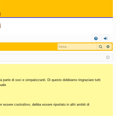
C
Cerca
Ric
FA
og
Q
in
da parte di soci e simpatizzanti. Di questo dobbiamo ringraziare tutti
uale.
essere costruttivo, debba essere riportato in altri ambiti di