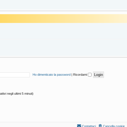
Ho dimenticato la password
|
Ricordami
tivi negli ultimi 5 minuti)
Contattaci
Cancella cookie