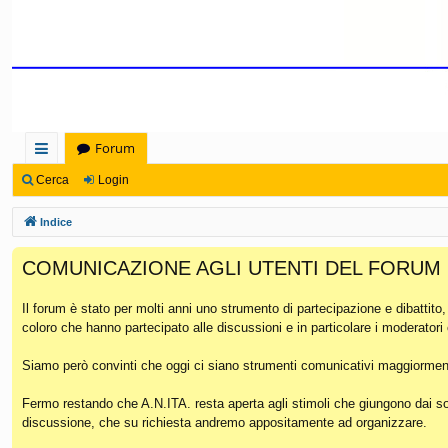
Forum
oll
Cerca
Login
eg
Indice
a
COMUNICAZIONE AGLI UTENTI DEL FORUM
m
en
Il forum è stato per molti anni uno strumento di partecipazione e dibattito
coloro che hanno partecipato alle discussioni e in particolare i moderatori
ti
Ra
Siamo però convinti che oggi ci siano strumenti comunicativi maggiorment
pi
Fermo restando che A.N.ITA. resta aperta agli stimoli che giungono dai soc
discussione, che su richiesta andremo appositamente ad organizzare.
di