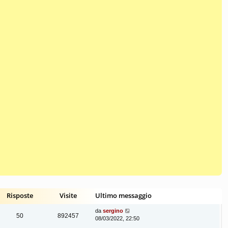
Risposte
Visite
Ultimo messaggio
da
sergino
50
892457
08/03/2022, 22:50