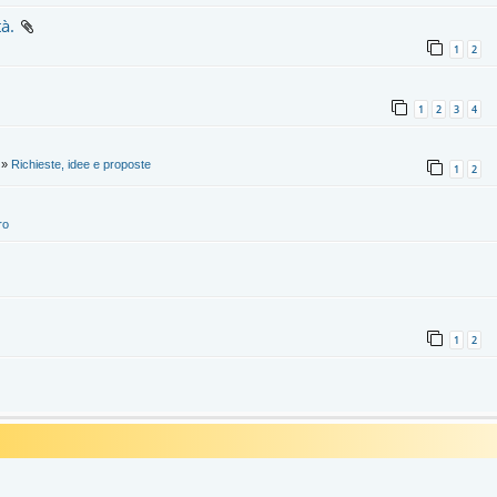
à.
1
2
1
2
3
4
»
Richieste, idee e proposte
1
2
ro
1
2