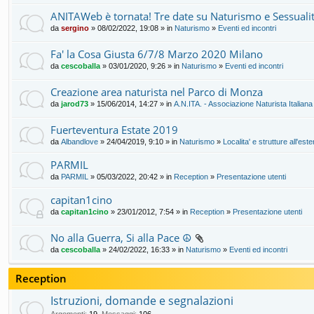
ANITAWeb è tornata! Tre date su Naturismo e Sessualit
da
sergino
» 08/02/2022, 19:08 » in
Naturismo
»
Eventi ed incontri
Fa' la Cosa Giusta 6/7/8 Marzo 2020 Milano
da
cescoballa
» 03/01/2020, 9:26 » in
Naturismo
»
Eventi ed incontri
Creazione area naturista nel Parco di Monza
da
jarod73
» 15/06/2014, 14:27 » in
A.N.ITA. - Associazione Naturista Italiana
Fuerteventura Estate 2019
da
Albandlove
» 24/04/2019, 9:10 » in
Naturismo
»
Localita' e strutture all'este
PARMIL
da
PARMIL
» 05/03/2022, 20:42 » in
Reception
»
Presentazione utenti
capitan1cino
da
capitan1cino
» 23/01/2012, 7:54 » in
Reception
»
Presentazione utenti
No alla Guerra, Si alla Pace ☮️
da
cescoballa
» 24/02/2022, 16:33 » in
Naturismo
»
Eventi ed incontri
Reception
Istruzioni, domande e segnalazioni