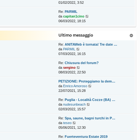
e
01/02/2022, 3:52
d
Re:
PARMIL
i
V
da
capitan1cino
u
e
06/03/2022, 18:15
l
d
t
i
i
Ultimo messaggio
u
m
l
o
t
Re:
ANITAWeb è tornata! Tre date …
m
V
i
da
PARMIL
e
e
m
07/03/2022, 16:15
s
d
o
s
Re:
Chiusura del forum?
i
m
a
V
da
sergino
u
e
g
e
08/03/2022, 22:50
l
s
g
d
t
s
i
PETIZIONE: Proteggiamo la dem…
i
i
a
o
V
da
Enrico Amoroso
u
m
g
e
22/07/2021, 15:28
l
o
g
d
t
m
i
Re:
Puglia - Località Cozze (BA) …
i
i
e
o
V
da
nudesunbeach
u
m
s
e
02/03/2022, 15:57
l
o
s
d
t
m
a
Re:
Spa, saune, bagni turchi in P…
i
i
e
g
V
da
teseo
u
m
s
g
e
05/06/2021, 12:30
l
o
s
i
d
t
m
a
o
Re:
Fuerteventura Estate 2019
i
i
e
g