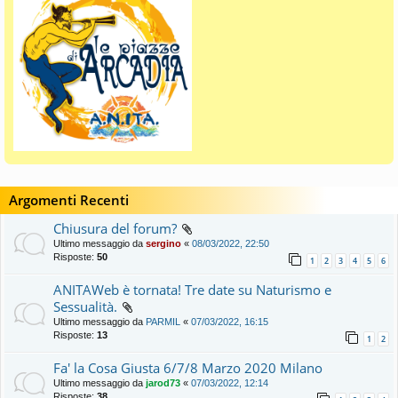
Argomenti Recenti
Chiusura del forum?
Ultimo messaggio da
sergino
«
08/03/2022, 22:50
Risposte:
50
1
2
3
4
5
6
ANITAWeb è tornata! Tre date su Naturismo e
Sessualità.
Ultimo messaggio da
PARMIL
«
07/03/2022, 16:15
Risposte:
13
1
2
Fa' la Cosa Giusta 6/7/8 Marzo 2020 Milano
Ultimo messaggio da
jarod73
«
07/03/2022, 12:14
Risposte:
38