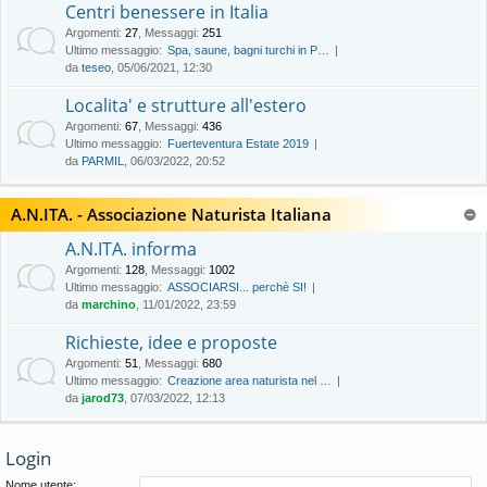
Centri benessere in Italia
Argomenti
:
27
,
Messaggi
:
251
Ultimo messaggio:
Spa, saune, bagni turchi in P…
da
teseo
, 05/06/2021, 12:30
Localita' e strutture all'estero
Argomenti
:
67
,
Messaggi
:
436
Ultimo messaggio:
Fuerteventura Estate 2019
da
PARMIL
, 06/03/2022, 20:52
A.N.ITA. - Associazione Naturista Italiana
A.N.ITA. informa
Argomenti
:
128
,
Messaggi
:
1002
Ultimo messaggio:
ASSOCIARSI... perchè SI!
da
marchino
, 11/01/2022, 23:59
Richieste, idee e proposte
Argomenti
:
51
,
Messaggi
:
680
Ultimo messaggio:
Creazione area naturista nel …
da
jarod73
, 07/03/2022, 12:13
Login
Nome utente: