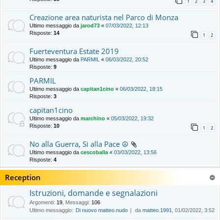
1
2
3
4
Creazione area naturista nel Parco di Monza
Ultimo messaggio da
jarod73
«
07/03/2022, 12:13
Risposte:
14
1
2
Fuerteventura Estate 2019
Ultimo messaggio da
PARMIL
«
06/03/2022, 20:52
Risposte:
9
PARMIL
Ultimo messaggio da
capitan1cino
«
06/03/2022, 18:15
Risposte:
3
capitan1cino
Ultimo messaggio da
marchino
«
05/03/2022, 19:32
Risposte:
10
1
2
No alla Guerra, Si alla Pace ☮️
Ultimo messaggio da
cescoballa
«
03/03/2022, 13:56
Risposte:
4
Reception
Istruzioni, domande e segnalazioni
Argomenti
:
19
,
Messaggi
:
106
Ultimo messaggio:
Di nuovo matteo.nudo
da
matteo.1991
, 01/02/2022, 3:52