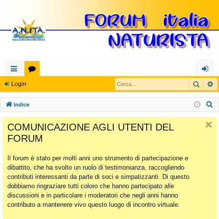
Cerca
R
oll
or
og
Login
eg
u
in
C
Indice
a
m
e
COMUNICAZIONE AGLI UTENTI DEL
r
m
FORUM
c
en
a
Il forum è stato per molti anni uno strumento di partecipazione e
ti
dibattito, che ha svolto un ruolo di testimonianza, raccogliendo
Ra
contributi interessanti da parte di soci e simpatizzanti. Di questo
dobbiamo ringraziare tutti coloro che hanno partecipato alle
pi
discussioni e in particolare i moderatori che negli anni hanno
di
contributo a mantenere vivo questo luogo di incontro virtuale.