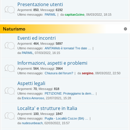
Presentazione utenti
Argomenti
:
850
,
Messaggi
:
6192
Ultimo messaggio:
PARMIL
da
capitan1cino
, 06/03/2022, 18:15
Naturismo
Eventi ed incontri
Argomenti
:
464
,
Messaggi
:
5897
Ultimo messaggio:
ANITAWeb è tornata! Tre date …
da
PARMIL
, 07/03/2022, 16:15
Informazioni, aspetti e problemi
Argomenti
:
564
,
Messaggi
:
3964
Ultimo messaggio:
Chiusura del forum?
da
sergino
, 08/03/2022, 22:50
Aspetti legali
Argomenti
:
70
,
Messaggi
:
818
Ultimo messaggio:
PETIZIONE: Proteggiamo la dem…
da
Enrico Amoroso
, 22/07/2021, 15:28
Localita' e strutture in Italia
Argomenti
:
100
,
Messaggi
:
1847
Ultimo messaggio:
Puglia - Località Cozze (BA) …
da
nudesunbeach
, 02/03/2022, 15:57