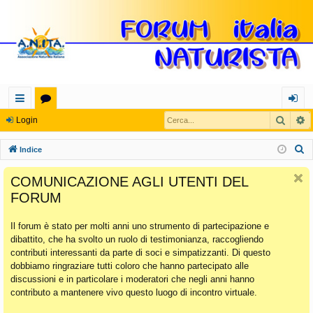
Cerca
R
oll
or
og
Login
eg
u
in
C
Indice
a
m
e
COMUNICAZIONE AGLI UTENTI DEL
r
m
FORUM
c
en
a
Il forum è stato per molti anni uno strumento di partecipazione e
ti
dibattito, che ha svolto un ruolo di testimonianza, raccogliendo
Ra
contributi interessanti da parte di soci e simpatizzanti. Di questo
dobbiamo ringraziare tutti coloro che hanno partecipato alle
pi
discussioni e in particolare i moderatori che negli anni hanno
di
contributo a mantenere vivo questo luogo di incontro virtuale.