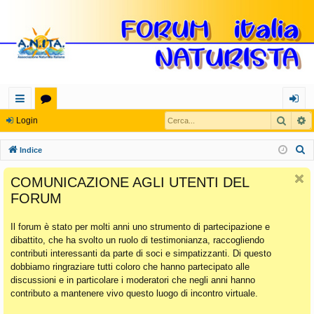
Cerca
R
oll
or
og
Login
eg
u
in
C
Indice
a
m
e
COMUNICAZIONE AGLI UTENTI DEL
r
m
FORUM
c
en
a
Il forum è stato per molti anni uno strumento di partecipazione e
ti
dibattito, che ha svolto un ruolo di testimonianza, raccogliendo
Ra
contributi interessanti da parte di soci e simpatizzanti. Di questo
dobbiamo ringraziare tutti coloro che hanno partecipato alle
pi
discussioni e in particolare i moderatori che negli anni hanno
di
contributo a mantenere vivo questo luogo di incontro virtuale.