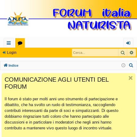
Cerca
R
oll
or
og
Login
eg
u
in
C
Indice
a
m
e
COMUNICAZIONE AGLI UTENTI DEL
r
m
FORUM
c
en
a
Il forum è stato per molti anni uno strumento di partecipazione e
ti
dibattito, che ha svolto un ruolo di testimonianza, raccogliendo
Ra
contributi interessanti da parte di soci e simpatizzanti. Di questo
dobbiamo ringraziare tutti coloro che hanno partecipato alle
pi
discussioni e in particolare i moderatori che negli anni hanno
di
contributo a mantenere vivo questo luogo di incontro virtuale.