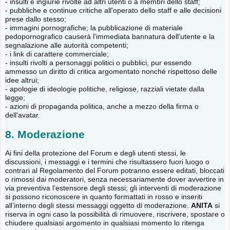
- insulti e ingiurie rivolte ad altri utenti o a membri dello staff;
- pubbliche e continue critiche all'operato dello staff e alle decisioni
prese dallo stesso;
- immagini pornografiche; la pubblicazione di materiale
pedopornografico causerà l'immediata bannatura dell'utente e la
segnalazione alle autorità competenti;
- i link di carattere commerciale;
- insulti rivolti a personaggi politici o pubblici, pur essendo
ammesso un diritto di critica argomentato nonché rispettoso delle
idee altrui;
- apologie di ideologie politiche, religiose, razziali vietate dalla
legge;
- azioni di propaganda politica, anche a mezzo della firma o
dell'avatar.
8. Moderazione
Ai fini della protezione del Forum e degli utenti stessi, le
discussioni, i messaggi e i termini che risultassero fuori luogo o
contrari al Regolamento del Forum potranno essere editati, bloccati
o rimossi dai moderatori, senza necessariamente dover avvertire in
via preventiva l’estensore degli stessi; gli interventi di moderazione
si possono riconoscere in quanto formattati in rosso e inseriti
all’interno degli stessi messaggi oggetto di moderazione.
ANITA
si
riserva in ogni caso la possibilità di rimuovere, riscrivere, spostare o
chiudere qualsiasi argomento in qualsiasi momento lo ritenga