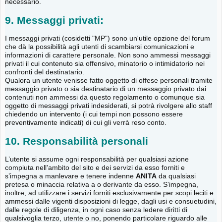
necessario.
9. Messaggi privati:
I messaggi privati (cosidetti "MP") sono un'utile opzione del forum
che dà la possibilità agli utenti di scambiarsi comunicazioni e
informazioni di carattere personale. Non sono ammessi messaggi
privati il cui contenuto sia offensivo, minatorio o intimidatorio nei
confronti del destinatario.
Qualora un utente venisse fatto oggetto di offese personali tramite
messaggio privato o sia destinatario di un messaggio privato dai
contenuti non ammessi da questo regolamento o comunque sia
oggetto di messaggi privati indesiderati, si potrà rivolgere allo staff
chiedendo un intervento (i cui tempi non possono essere
preventivamente indicati) di cui gli verrà reso conto.
10. Responsabilità personali
L’utente si assume ogni responsabilità per qualsiasi azione
compiuta nell'ambito del sito e dei servizi da esso forniti e
s’impegna a manlevare e tenere indenne
ANITA
da qualsiasi
pretesa o minaccia relativa a o derivante da esso. S’impegna,
inoltre, ad utilizzare i servizi forniti esclusivamente per scopi leciti e
ammessi dalle vigenti disposizioni di legge, dagli usi e consuetudini,
dalle regole di diligenza, in ogni caso senza ledere diritti di
qualsivoglia terzo, utente o no, ponendo particolare riguardo alle