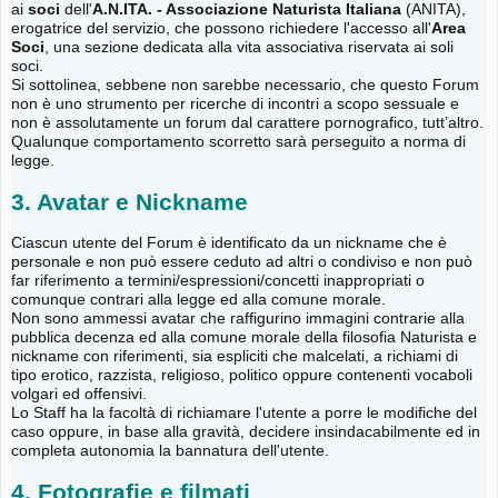
ai
soci
dell'
A.N.ITA. - Associazione Naturista Italiana
(ANITA),
erogatrice del servizio, che possono richiedere l'accesso all'
Area
Soci
, una sezione dedicata alla vita associativa riservata ai soli
soci.
Si sottolinea, sebbene non sarebbe necessario, che questo Forum
non è uno strumento per ricerche di incontri a scopo sessuale e
non è assolutamente un forum dal carattere pornografico, tutt’altro.
Qualunque comportamento scorretto sarà perseguito a norma di
legge.
3. Avatar e Nickname
Ciascun utente del Forum è identificato da un nickname che è
personale e non può essere ceduto ad altri o condiviso e non può
far riferimento a termini/espressioni/concetti inappropriati o
comunque contrari alla legge ed alla comune morale.
Non sono ammessi avatar che raffigurino immagini contrarie alla
pubblica decenza ed alla comune morale della filosofia Naturista e
nickname con riferimenti, sia espliciti che malcelati, a richiami di
tipo erotico, razzista, religioso, politico oppure contenenti vocaboli
volgari ed offensivi.
Lo Staff ha la facoltà di richiamare l'utente a porre le modifiche del
caso oppure, in base alla gravità, decidere insindacabilmente ed in
completa autonomia la bannatura dell'utente.
4. Fotografie e filmati