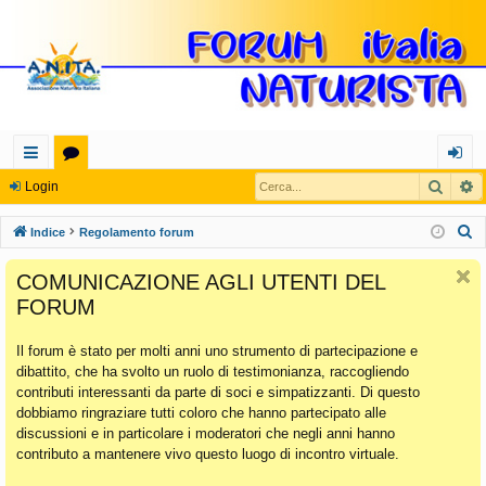
Cerca
R
oll
or
og
Login
eg
u
in
C
Indice
Regolamento forum
a
m
e
COMUNICAZIONE AGLI UTENTI DEL
r
m
FORUM
c
en
a
Il forum è stato per molti anni uno strumento di partecipazione e
ti
dibattito, che ha svolto un ruolo di testimonianza, raccogliendo
Ra
contributi interessanti da parte di soci e simpatizzanti. Di questo
dobbiamo ringraziare tutti coloro che hanno partecipato alle
pi
discussioni e in particolare i moderatori che negli anni hanno
di
contributo a mantenere vivo questo luogo di incontro virtuale.