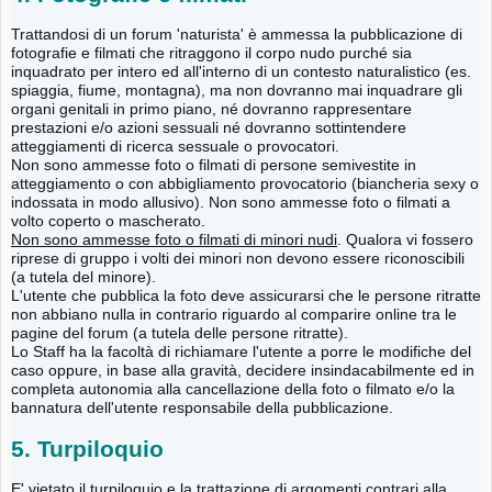
Trattandosi di un forum 'naturista' è ammessa la pubblicazione di
fotografie e filmati che ritraggono il corpo nudo purché sia
inquadrato per intero ed all'interno di un contesto naturalistico (es.
spiaggia, fiume, montagna), ma non dovranno mai inquadrare gli
organi genitali in primo piano, né dovranno rappresentare
prestazioni e/o azioni sessuali né dovranno sottintendere
atteggiamenti di ricerca sessuale o provocatori.
Non sono ammesse foto o filmati di persone semivestite in
atteggiamento o con abbigliamento provocatorio (biancheria sexy o
indossata in modo allusivo). Non sono ammesse foto o filmati a
volto coperto o mascherato.
Non sono ammesse foto o filmati di minori nudi
. Qualora vi fossero
riprese di gruppo i volti dei minori non devono essere riconoscibili
(a tutela del minore).
L'utente che pubblica la foto deve assicurarsi che le persone ritratte
non abbiano nulla in contrario riguardo al comparire online tra le
pagine del forum (a tutela delle persone ritratte).
Lo Staff ha la facoltà di richiamare l'utente a porre le modifiche del
caso oppure, in base alla gravità, decidere insindacabilmente ed in
completa autonomia alla cancellazione della foto o filmato e/o la
bannatura dell'utente responsabile della pubblicazione.
5. Turpiloquio
E' vietato il turpiloquio e la trattazione di argomenti contrari alla