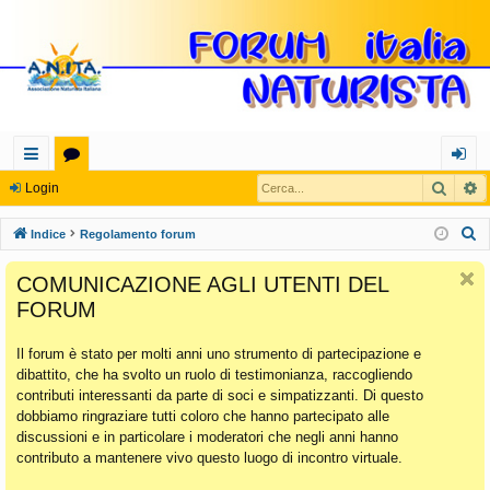
Cerca
R
oll
or
og
Login
eg
u
in
C
Indice
Regolamento forum
a
m
e
COMUNICAZIONE AGLI UTENTI DEL
r
m
FORUM
c
en
a
Il forum è stato per molti anni uno strumento di partecipazione e
ti
dibattito, che ha svolto un ruolo di testimonianza, raccogliendo
Ra
contributi interessanti da parte di soci e simpatizzanti. Di questo
dobbiamo ringraziare tutti coloro che hanno partecipato alle
pi
discussioni e in particolare i moderatori che negli anni hanno
di
contributo a mantenere vivo questo luogo di incontro virtuale.