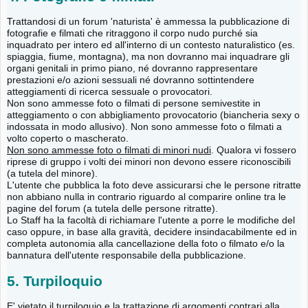
Trattandosi di un forum 'naturista' è ammessa la pubblicazione di
fotografie e filmati che ritraggono il corpo nudo purché sia
inquadrato per intero ed all'interno di un contesto naturalistico (es.
spiaggia, fiume, montagna), ma non dovranno mai inquadrare gli
organi genitali in primo piano, né dovranno rappresentare
prestazioni e/o azioni sessuali né dovranno sottintendere
atteggiamenti di ricerca sessuale o provocatori.
Non sono ammesse foto o filmati di persone semivestite in
atteggiamento o con abbigliamento provocatorio (biancheria sexy o
indossata in modo allusivo). Non sono ammesse foto o filmati a
volto coperto o mascherato.
Non sono ammesse foto o filmati di minori nudi
. Qualora vi fossero
riprese di gruppo i volti dei minori non devono essere riconoscibili
(a tutela del minore).
L'utente che pubblica la foto deve assicurarsi che le persone ritratte
non abbiano nulla in contrario riguardo al comparire online tra le
pagine del forum (a tutela delle persone ritratte).
Lo Staff ha la facoltà di richiamare l'utente a porre le modifiche del
caso oppure, in base alla gravità, decidere insindacabilmente ed in
completa autonomia alla cancellazione della foto o filmato e/o la
bannatura dell'utente responsabile della pubblicazione.
5. Turpiloquio
E' vietato il turpiloquio e la trattazione di argomenti contrari alla