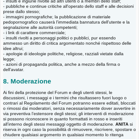
- insulti e ingiurie rivolte ad altri utenti o a membri dello staff;
- pubbliche e continue critiche all'operato dello staff e alle decisioni
prese dallo stesso;
- immagini pornografiche; la pubblicazione di materiale
pedopornografico causerà l'immediata bannatura dell'utente e la
segnalazione alle autorità competenti;
- i link di carattere commerciale;
- insulti rivolti a personaggi politici o pubblici, pur essendo
ammesso un diritto di critica argomentato nonché rispettoso delle
idee altrui;
- apologie di ideologie politiche, religiose, razziali vietate dalla
legge;
- azioni di propaganda politica, anche a mezzo della firma o
dell'avatar.
8. Moderazione
Ai fini della protezione del Forum e degli utenti stessi, le
discussioni, i messaggi e i termini che risultassero fuori luogo o
contrari al Regolamento del Forum potranno essere editati, bloccati
o rimossi dai moderatori, senza necessariamente dover avvertire in
via preventiva l’estensore degli stessi; gli interventi di moderazione
si possono riconoscere in quanto formattati in rosso e inseriti
all’interno degli stessi messaggi oggetto di moderazione.
ANITA
si
riserva in ogni caso la possibilità di rimuovere, riscrivere, spostare o
chiudere qualsiasi argomento in qualsiasi momento lo ritenga