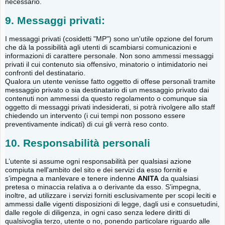
necessario.
9. Messaggi privati:
I messaggi privati (cosidetti "MP") sono un'utile opzione del forum
che dà la possibilità agli utenti di scambiarsi comunicazioni e
informazioni di carattere personale. Non sono ammessi messaggi
privati il cui contenuto sia offensivo, minatorio o intimidatorio nei
confronti del destinatario.
Qualora un utente venisse fatto oggetto di offese personali tramite
messaggio privato o sia destinatario di un messaggio privato dai
contenuti non ammessi da questo regolamento o comunque sia
oggetto di messaggi privati indesiderati, si potrà rivolgere allo staff
chiedendo un intervento (i cui tempi non possono essere
preventivamente indicati) di cui gli verrà reso conto.
10. Responsabilità personali
L’utente si assume ogni responsabilità per qualsiasi azione
compiuta nell'ambito del sito e dei servizi da esso forniti e
s’impegna a manlevare e tenere indenne
ANITA
da qualsiasi
pretesa o minaccia relativa a o derivante da esso. S’impegna,
inoltre, ad utilizzare i servizi forniti esclusivamente per scopi leciti e
ammessi dalle vigenti disposizioni di legge, dagli usi e consuetudini,
dalle regole di diligenza, in ogni caso senza ledere diritti di
qualsivoglia terzo, utente o no, ponendo particolare riguardo alle