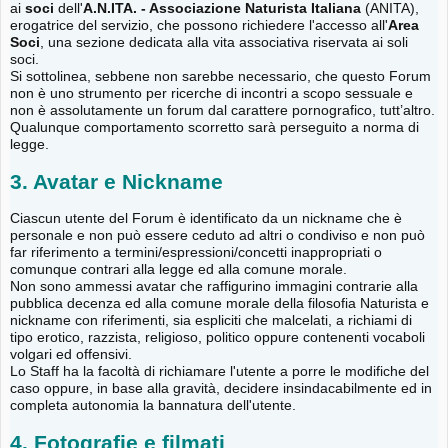
ai
soci
dell'
A.N.ITA. - Associazione Naturista Italiana
(ANITA),
erogatrice del servizio, che possono richiedere l'accesso all'
Area
Soci
, una sezione dedicata alla vita associativa riservata ai soli
soci.
Si sottolinea, sebbene non sarebbe necessario, che questo Forum
non è uno strumento per ricerche di incontri a scopo sessuale e
non è assolutamente un forum dal carattere pornografico, tutt’altro.
Qualunque comportamento scorretto sarà perseguito a norma di
legge.
3. Avatar e Nickname
Ciascun utente del Forum è identificato da un nickname che è
personale e non può essere ceduto ad altri o condiviso e non può
far riferimento a termini/espressioni/concetti inappropriati o
comunque contrari alla legge ed alla comune morale.
Non sono ammessi avatar che raffigurino immagini contrarie alla
pubblica decenza ed alla comune morale della filosofia Naturista e
nickname con riferimenti, sia espliciti che malcelati, a richiami di
tipo erotico, razzista, religioso, politico oppure contenenti vocaboli
volgari ed offensivi.
Lo Staff ha la facoltà di richiamare l'utente a porre le modifiche del
caso oppure, in base alla gravità, decidere insindacabilmente ed in
completa autonomia la bannatura dell'utente.
4. Fotografie e filmati