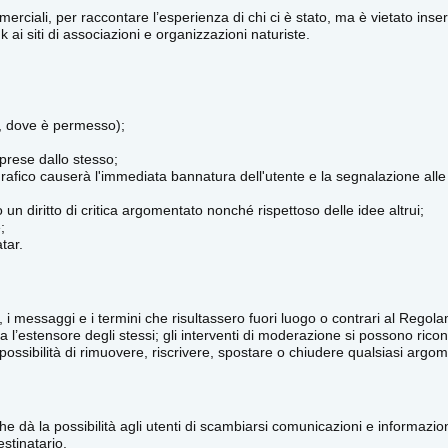
rciali, per raccontare l’esperienza di chi ci è stato, ma è vietato inserir
ai siti di associazioni e organizzazioni naturiste.
, dove è permesso);
 prese dallo stesso;
afico causerà l'immediata bannatura dell'utente e la segnalazione alle
 un diritto di critica argomentato nonché rispettoso delle idee altrui;
;
tar.
ni, i messaggi e i termini che risultassero fuori luogo o contrari al Reg
’estensore degli stessi; gli interventi di moderazione si possono riconosc
 possibilità di rimuovere, riscrivere, spostare o chiudere qualsiasi arg
che dà la possibilità agli utenti di scambiarsi comunicazioni e informazi
estinatario.