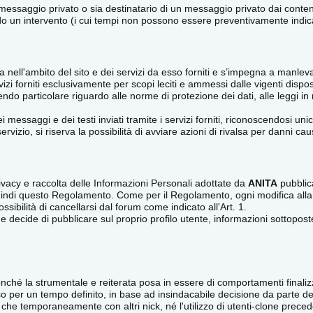
te messaggio privato o sia destinatario di un messaggio privato dai co
endo un intervento (i cui tempi non possono essere preventivamente indicat
a nell'ambito del sito e dei servizi da esso forniti e s’impegna a manle
vizi forniti esclusivamente per scopi leciti e ammessi dalle vigenti disposi
ndo particolare riguardo alle norme di protezione dei dati, alle leggi in 
messaggi e dei testi inviati tramite i servizi forniti, riconoscendosi u
servizio, si riserva la possibilità di avviare azioni di rivalsa per danni c
Privacy e raccolta delle Informazioni Personali adottate da
ANITA
pubblica
quindi questo Regolamento. Come per il Regolamento, ogni modifica alla
ssibilità di cancellarsi dal forum come indicato all'Art. 1.
 decide di pubblicare sul proprio profilo utente, informazioni sottoposte i
hé la strumentale e reiterata posa in essere di comportamenti finalizzat
 per un tempo definito, in base ad insindacabile decisione da parte del
 che temporaneamente con altri nick, né l'utilizzo di utenti-clone prece