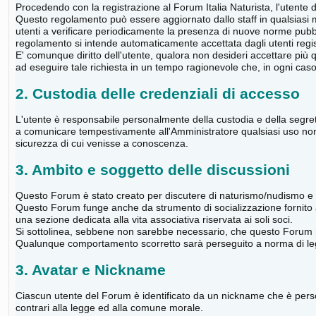
Procedendo con la registrazione al Forum Italia Naturista, l'utente 
Questo regolamento può essere aggiornato dallo staff in qualsiasi m
utenti a verificare periodicamente la presenza di nuove norme pubbl
regolamento si intende automaticamente accettata dagli utenti regist
E' comunque diritto dell'utente, qualora non desideri accettare più 
ad eseguire tale richiesta in un tempo ragionevole che, in ogni cas
2. Custodia delle credenziali di accesso
L'utente è responsabile personalmente della custodia e della segrete
a comunicare tempestivamente all'Amministratore qualsiasi uso non au
sicurezza di cui venisse a conoscenza.
3. Ambito e soggetto delle discussioni
Questo Forum è stato creato per discutere di naturismo/nudismo e su
Questo Forum funge anche da strumento di socializzazione fornito
una sezione dedicata alla vita associativa riservata ai soli soci.
Si sottolinea, sebbene non sarebbe necessario, che questo Forum no
Qualunque comportamento scorretto sarà perseguito a norma di le
3. Avatar e Nickname
Ciascun utente del Forum è identificato da un nickname che è perso
contrari alla legge ed alla comune morale.