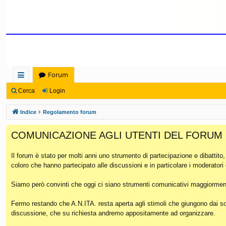
Forum
oll
Cerca
Login
eg
Indice
Regolamento forum
a
COMUNICAZIONE AGLI UTENTI DEL FORUM
m
en
Il forum è stato per molti anni uno strumento di partecipazione e dibattito
coloro che hanno partecipato alle discussioni e in particolare i moderatori
ti
Ra
Siamo però convinti che oggi ci siano strumenti comunicativi maggiorment
pi
Fermo restando che A.N.ITA. resta aperta agli stimoli che giungono dai soc
discussione, che su richiesta andremo appositamente ad organizzare.
di