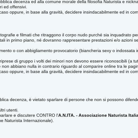
lica decenza ed alla comune morale della filosofia Naturista e nickname c
i ed offensivi.
el caso oppure, in base alla gravità, decidere insindacabilmente ed in c
ografie e filmati che ritraggono il corpo nudo purché sia inquadrato per i
li in primo piano, né dovranno rappresentare prestazioni e/o azioni se
mento o con abbigliamento provocatorio (biancheria sexy o indossata i
riprese di gruppo i volti dei minori non devono essere riconoscibili (a tu
 non abbiano nulla in contrario riguardo al comparire online tra le pagin
l caso oppure, in base alla gravità, decidere insindacabilmente ed in com
pubblica decenza, è vietato sparlare di persone che non si possono difender
ri utenti.
 parlare e discutere CONTRO l'
A.N.ITA. - Associazione Naturista Itali
e Naturista Internazionale).