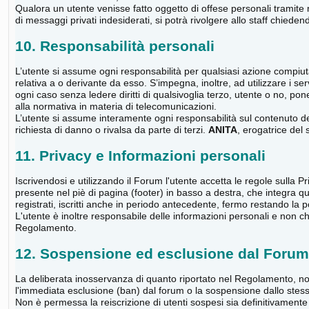
Qualora un utente venisse fatto oggetto di offese personali trami
di messaggi privati indesiderati, si potrà rivolgere allo staff chied
10. Responsabilità personali
L’utente si assume ogni responsabilità per qualsiasi azione compiut
relativa a o derivante da esso. S’impegna, inoltre, ad utilizzare i ser
ogni caso senza ledere diritti di qualsivoglia terzo, utente o no, pone
alla normativa in materia di telecomunicazioni.
L’utente si assume interamente ogni responsabilità sul contenuto dei 
richiesta di danno o rivalsa da parte di terzi.
ANITA
, erogatrice del 
11. Privacy e Informazioni personali
Iscrivendosi e utilizzando il Forum l'utente accetta le regole sulla 
presente nel piè di pagina (footer) in basso a destra, che integra 
registrati, iscritti anche in periodo antecedente, fermo restando la po
L'utente è inoltre responsabile delle informazioni personali e non che
Regolamento.
12. Sospensione ed esclusione dal Forum
La deliberata inosservanza di quanto riportato nel Regolamento, nonc
l'immediata esclusione (ban) dal forum o la sospensione dallo stesso
Non è permessa la reiscrizione di utenti sospesi sia definitivamente