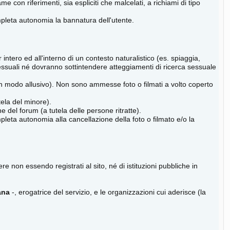
on riferimenti, sia espliciti che malcelati, a richiami di tipo
ompleta autonomia la bannatura dell'utente.
ntero ed all'interno di un contesto naturalistico (es. spiaggia,
ssuali né dovranno sottintendere atteggiamenti di ricerca sessuale
n modo allusivo). Non sono ammesse foto o filmati a volto coperto
tela del minore).
e del forum (a tutela delle persone ritratte).
pleta autonomia alla cancellazione della foto o filmato e/o la
e non essendo registrati al sito, né di istituzioni pubbliche in
ana
-, erogatrice del servizio, e le organizzazioni cui aderisce (la