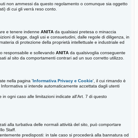
ntenuti non ammessi da questo regolamento o comunque sia oggetto
i) di cui gli verrà reso conto.
vare e tenere indenne
ANITA
da qualsiasi pretesa o minaccia
zioni di legge, dagli usi e consuetudini, dalle regole di diligenza, in
materia di protezione della proprietà intellettuale e industriale ed
nico responsabile e sollevando
ANITA
da qualsivoglia conseguente
ausati al sito da comportamenti contrari ad un suo corretto utilizzo.
te nella pagina '
Informativa Privacy e Cookie
', il cui rimando è
 Informativa si intende automaticamente accettata dagli utenti
n ogni caso alle limitazioni indicate all'Art. 7 di questo
i alla turbativa delle normali attività del sito, può comportare
lo Staff.
dentemente predisposti: in tale caso si procederà alla bannatura od