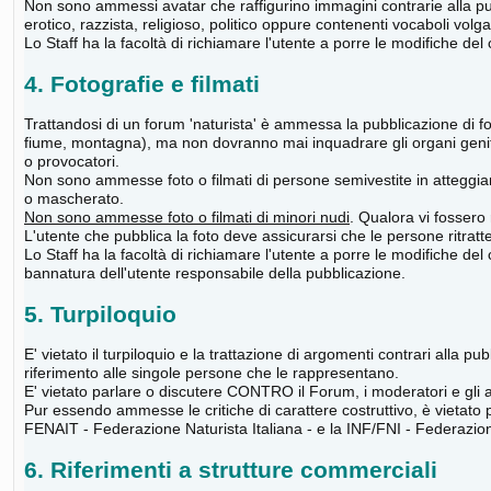
Non sono ammessi avatar che raffigurino immagini contrarie alla pubb
erotico, razzista, religioso, politico oppure contenenti vocaboli volgar
Lo Staff ha la facoltà di richiamare l'utente a porre le modifiche d
4. Fotografie e filmati
Trattandosi di un forum 'naturista' è ammessa la pubblicazione di fot
fiume, montagna), ma non dovranno mai inquadrare gli organi genita
o provocatori.
Non sono ammesse foto o filmati di persone semivestite in atteggia
o mascherato.
Non sono ammesse foto o filmati di minori nudi
. Qualora vi fossero 
L'utente che pubblica la foto deve assicurarsi che le persone ritratte
Lo Staff ha la facoltà di richiamare l'utente a porre le modifiche de
bannatura dell'utente responsabile della pubblicazione.
5. Turpiloquio
E' vietato il turpiloquio e la trattazione di argomenti contrari alla 
riferimento alle singole persone che le rappresentano.
E' vietato parlare o discutere CONTRO il Forum, i moderatori e gli alt
Pur essendo ammesse le critiche di carattere costruttivo, è vietato
FENAIT - Federazione Naturista Italiana - e la INF/FNI - Federazion
6. Riferimenti a strutture commerciali