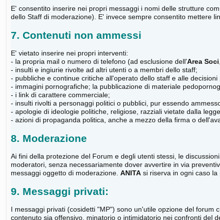
E' consentito inserire nei propri messaggi i nomi delle strutture comme
dello Staff di moderazione). E' invece sempre consentito mettere link 
7. Contenuti non ammessi
E' vietato inserire nei propri interventi:
- la propria mail o numero di telefono (ad esclusione dell'
Area Soci
- insulti e ingiurie rivolte ad altri utenti o a membri dello staff;
- pubbliche e continue critiche all'operato dello staff e alle decisioni
- immagini pornografiche; la pubblicazione di materiale pedopornogr
- i link di carattere commerciale;
- insulti rivolti a personaggi politici o pubblici, pur essendo ammesso
- apologie di ideologie politiche, religiose, razziali vietate dalla legge
- azioni di propaganda politica, anche a mezzo della firma o dell'ava
8. Moderazione
Ai fini della protezione del Forum e degli utenti stessi, le discussio
moderatori, senza necessariamente dover avvertire in via preventiva l
messaggi oggetto di moderazione.
ANITA
si riserva in ogni caso la
9. Messaggi privati:
I messaggi privati (cosidetti "MP") sono un'utile opzione del forum 
contenuto sia offensivo, minatorio o intimidatorio nei confronti del d