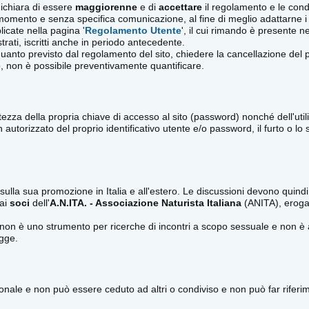
dichiara di essere
maggiorenne
e di
accettare
il regolamento e le condizi
omento e senza specifica comunicazione, al fine di meglio adattarne i c
icate nella pagina '
Regolamento Utente
', il cui rimando è presente n
rati, iscritti anche in periodo antecedente.
quanto previsto dal regolamento del sito, chiedere la cancellazione del 
o, non è possibile preventivamente quantificare.
zza della propria chiave di accesso al sito (password) nonché dell'utili
torizzato del proprio identificativo utente e/o password, il furto o lo 
lla sua promozione in Italia e all'estero. Le discussioni devono quindi
 ai
soci
dell'
A.N.ITA. - Associazione Naturista Italiana
(ANITA), erogat
n è uno strumento per ricerche di incontri a scopo sessuale e non è as
gge.
nale e non può essere ceduto ad altri o condiviso e non può far riferi