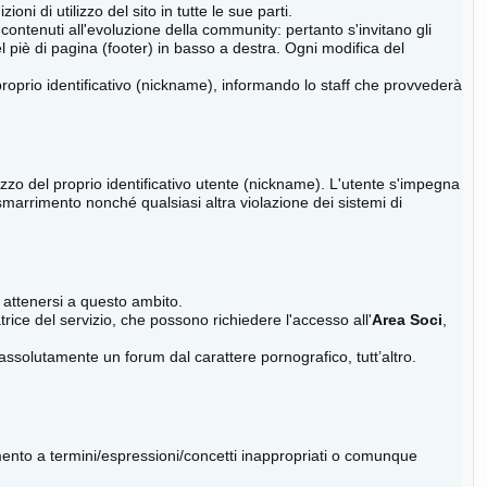
oni di utilizzo del sito in tutte le sue parti.
ontenuti all'evoluzione della community: pertanto s'invitano gli
el piè di pagina (footer) in basso a destra. Ogni modifica del
proprio identificativo (nickname), informando lo staff che provvederà
zzo del proprio identificativo utente (nickname). L'utente s'impegna
smarrimento nonché qualsiasi altra violazione dei sistemi di
 attenersi a questo ambito.
rice del servizio, che possono richiedere l'accesso all'
Area Soci
,
solutamente un forum dal carattere pornografico, tutt’altro.
mento a termini/espressioni/concetti inappropriati o comunque