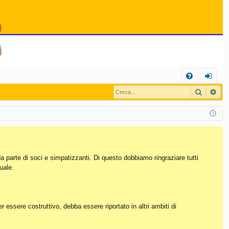
C
Cerca
Ric
FA
og
Q
in
da parte di soci e simpatizzanti. Di questo dobbiamo ringraziare tutti
uale.
essere costruttivo, debba essere riportato in altri ambiti di