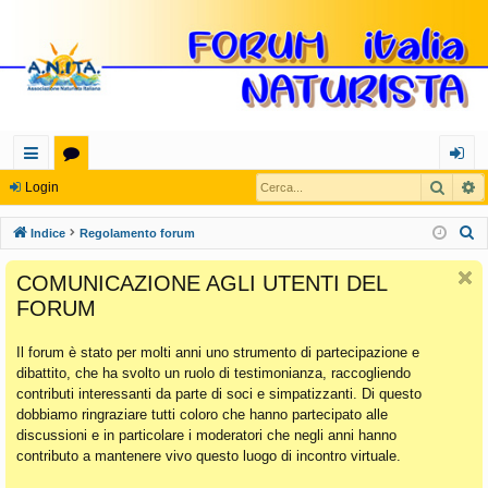
Cerca
R
oll
or
og
Login
eg
u
in
C
Indice
Regolamento forum
a
m
e
COMUNICAZIONE AGLI UTENTI DEL
r
m
FORUM
c
en
a
Il forum è stato per molti anni uno strumento di partecipazione e
ti
dibattito, che ha svolto un ruolo di testimonianza, raccogliendo
Ra
contributi interessanti da parte di soci e simpatizzanti. Di questo
dobbiamo ringraziare tutti coloro che hanno partecipato alle
pi
discussioni e in particolare i moderatori che negli anni hanno
di
contributo a mantenere vivo questo luogo di incontro virtuale.