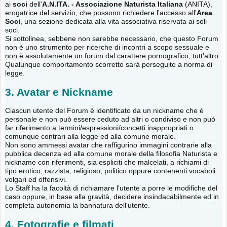
ai
soci
dell'
A.N.ITA. - Associazione Naturista Italiana
(ANITA),
erogatrice del servizio, che possono richiedere l'accesso all'
Area
Soci
, una sezione dedicata alla vita associativa riservata ai soli
soci.
Si sottolinea, sebbene non sarebbe necessario, che questo Forum
non è uno strumento per ricerche di incontri a scopo sessuale e
non è assolutamente un forum dal carattere pornografico, tutt’altro.
Qualunque comportamento scorretto sarà perseguito a norma di
legge.
3. Avatar e Nickname
Ciascun utente del Forum è identificato da un nickname che è
personale e non può essere ceduto ad altri o condiviso e non può
far riferimento a termini/espressioni/concetti inappropriati o
comunque contrari alla legge ed alla comune morale.
Non sono ammessi avatar che raffigurino immagini contrarie alla
pubblica decenza ed alla comune morale della filosofia Naturista e
nickname con riferimenti, sia espliciti che malcelati, a richiami di
tipo erotico, razzista, religioso, politico oppure contenenti vocaboli
volgari ed offensivi.
Lo Staff ha la facoltà di richiamare l'utente a porre le modifiche del
caso oppure, in base alla gravità, decidere insindacabilmente ed in
completa autonomia la bannatura dell'utente.
4. Fotografie e filmati