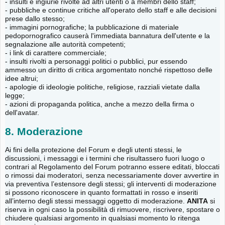
- insulti e ingiurie rivolte ad altri utenti o a membri dello staff;
- pubbliche e continue critiche all'operato dello staff e alle decisioni
prese dallo stesso;
- immagini pornografiche; la pubblicazione di materiale
pedopornografico causerà l'immediata bannatura dell'utente e la
segnalazione alle autorità competenti;
- i link di carattere commerciale;
- insulti rivolti a personaggi politici o pubblici, pur essendo
ammesso un diritto di critica argomentato nonché rispettoso delle
idee altrui;
- apologie di ideologie politiche, religiose, razziali vietate dalla
legge;
- azioni di propaganda politica, anche a mezzo della firma o
dell'avatar.
8. Moderazione
Ai fini della protezione del Forum e degli utenti stessi, le
discussioni, i messaggi e i termini che risultassero fuori luogo o
contrari al Regolamento del Forum potranno essere editati, bloccati
o rimossi dai moderatori, senza necessariamente dover avvertire in
via preventiva l’estensore degli stessi; gli interventi di moderazione
si possono riconoscere in quanto formattati in rosso e inseriti
all’interno degli stessi messaggi oggetto di moderazione.
ANITA
si
riserva in ogni caso la possibilità di rimuovere, riscrivere, spostare o
chiudere qualsiasi argomento in qualsiasi momento lo ritenga