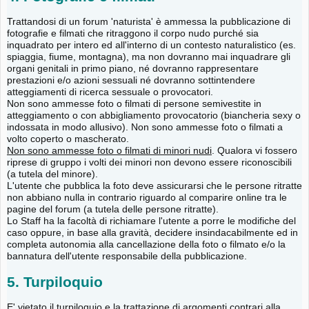
Trattandosi di un forum 'naturista' è ammessa la pubblicazione di
fotografie e filmati che ritraggono il corpo nudo purché sia
inquadrato per intero ed all'interno di un contesto naturalistico (es.
spiaggia, fiume, montagna), ma non dovranno mai inquadrare gli
organi genitali in primo piano, né dovranno rappresentare
prestazioni e/o azioni sessuali né dovranno sottintendere
atteggiamenti di ricerca sessuale o provocatori.
Non sono ammesse foto o filmati di persone semivestite in
atteggiamento o con abbigliamento provocatorio (biancheria sexy o
indossata in modo allusivo). Non sono ammesse foto o filmati a
volto coperto o mascherato.
Non sono ammesse foto o filmati di minori nudi
. Qualora vi fossero
riprese di gruppo i volti dei minori non devono essere riconoscibili
(a tutela del minore).
L'utente che pubblica la foto deve assicurarsi che le persone ritratte
non abbiano nulla in contrario riguardo al comparire online tra le
pagine del forum (a tutela delle persone ritratte).
Lo Staff ha la facoltà di richiamare l'utente a porre le modifiche del
caso oppure, in base alla gravità, decidere insindacabilmente ed in
completa autonomia alla cancellazione della foto o filmato e/o la
bannatura dell'utente responsabile della pubblicazione.
5. Turpiloquio
E' vietato il turpiloquio e la trattazione di argomenti contrari alla