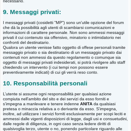
necessario.
9. Messaggi privati:
I messaggi privati (cosidetti "MP") sono un'utile opzione del forum
che dà la possibilità agli utenti di scambiarsi comunicazioni e
informazioni di carattere personale. Non sono ammessi messaggi
privati il cui contenuto sia offensivo, minatorio o intimidatorio nei
confronti del destinatario.
Qualora un utente venisse fatto oggetto di offese personali tramite
messaggio privato o sia destinatario di un messaggio privato dai
contenuti non ammessi da questo regolamento o comunque sia
oggetto di messaggi privati indesiderati, si potrà rivolgere allo staff
chiedendo un intervento (i cui tempi non possono essere
preventivamente indicati) di cui gli verrà reso conto.
10. Responsabilità personali
L’utente si assume ogni responsabilità per qualsiasi azione
compiuta nell'ambito del sito e dei servizi da esso forniti e
s’impegna a manlevare e tenere indenne
ANITA
da qualsiasi
pretesa o minaccia relativa a o derivante da esso. S’impegna,
inoltre, ad utilizzare i servizi forniti esclusivamente per scopi leciti e
ammessi dalle vigenti disposizioni di legge, dagli usi e consuetudini,
dalle regole di diligenza, in ogni caso senza ledere diritti di
qualsivoglia terzo, utente o no, ponendo particolare riguardo alle