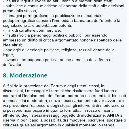
- insulti e ingiurie rivolte ad altri utenti o a membri dello staff;
- pubbliche e continue critiche all'operato dello staff e alle decisioni
prese dallo stesso;
- immagini pornografiche; la pubblicazione di materiale
pedopornografico causerà l'immediata bannatura dell'utente e la
segnalazione alle autorità competenti;
- i link di carattere commerciale;
- insulti rivolti a personaggi politici o pubblici, pur essendo
ammesso un diritto di critica argomentato nonché rispettoso delle
idee altrui;
- apologie di ideologie politiche, religiose, razziali vietate dalla
legge;
- azioni di propaganda politica, anche a mezzo della firma o
dell'avatar.
8. Moderazione
Ai fini della protezione del Forum e degli utenti stessi, le
discussioni, i messaggi e i termini che risultassero fuori luogo o
contrari al Regolamento del Forum potranno essere editati, bloccati
o rimossi dai moderatori, senza necessariamente dover avvertire in
via preventiva l’estensore degli stessi; gli interventi di moderazione
si possono riconoscere in quanto formattati in rosso e inseriti
all’interno degli stessi messaggi oggetto di moderazione.
ANITA
si
riserva in ogni caso la possibilità di rimuovere, riscrivere, spostare o
chiudere qualsiasi argomento in qualsiasi momento lo ritenga