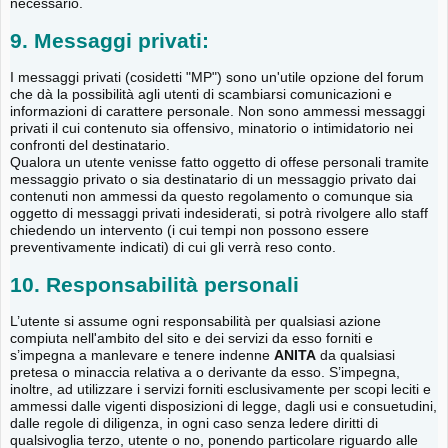
necessario.
9. Messaggi privati:
I messaggi privati (cosidetti "MP") sono un'utile opzione del forum
che dà la possibilità agli utenti di scambiarsi comunicazioni e
informazioni di carattere personale. Non sono ammessi messaggi
privati il cui contenuto sia offensivo, minatorio o intimidatorio nei
confronti del destinatario.
Qualora un utente venisse fatto oggetto di offese personali tramite
messaggio privato o sia destinatario di un messaggio privato dai
contenuti non ammessi da questo regolamento o comunque sia
oggetto di messaggi privati indesiderati, si potrà rivolgere allo staff
chiedendo un intervento (i cui tempi non possono essere
preventivamente indicati) di cui gli verrà reso conto.
10. Responsabilità personali
L’utente si assume ogni responsabilità per qualsiasi azione
compiuta nell'ambito del sito e dei servizi da esso forniti e
s’impegna a manlevare e tenere indenne
ANITA
da qualsiasi
pretesa o minaccia relativa a o derivante da esso. S’impegna,
inoltre, ad utilizzare i servizi forniti esclusivamente per scopi leciti e
ammessi dalle vigenti disposizioni di legge, dagli usi e consuetudini,
dalle regole di diligenza, in ogni caso senza ledere diritti di
qualsivoglia terzo, utente o no, ponendo particolare riguardo alle