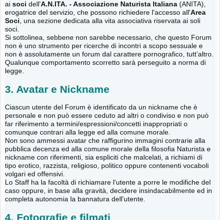
ai
soci
dell'
A.N.ITA. - Associazione Naturista Italiana
(ANITA),
erogatrice del servizio, che possono richiedere l'accesso all'
Area
Soci
, una sezione dedicata alla vita associativa riservata ai soli
soci.
Si sottolinea, sebbene non sarebbe necessario, che questo Forum
non è uno strumento per ricerche di incontri a scopo sessuale e
non è assolutamente un forum dal carattere pornografico, tutt’altro.
Qualunque comportamento scorretto sarà perseguito a norma di
legge.
3. Avatar e Nickname
Ciascun utente del Forum è identificato da un nickname che è
personale e non può essere ceduto ad altri o condiviso e non può
far riferimento a termini/espressioni/concetti inappropriati o
comunque contrari alla legge ed alla comune morale.
Non sono ammessi avatar che raffigurino immagini contrarie alla
pubblica decenza ed alla comune morale della filosofia Naturista e
nickname con riferimenti, sia espliciti che malcelati, a richiami di
tipo erotico, razzista, religioso, politico oppure contenenti vocaboli
volgari ed offensivi.
Lo Staff ha la facoltà di richiamare l'utente a porre le modifiche del
caso oppure, in base alla gravità, decidere insindacabilmente ed in
completa autonomia la bannatura dell'utente.
4. Fotografie e filmati