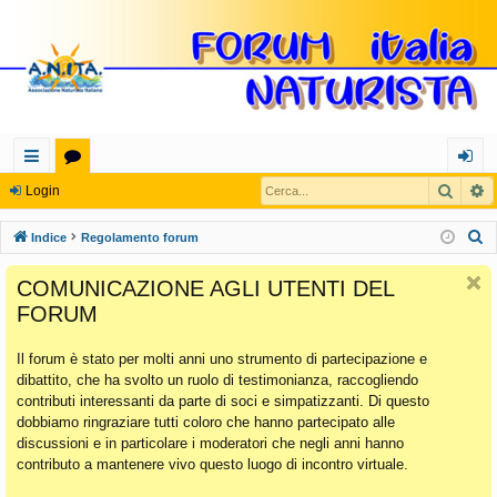
Cerca
R
oll
or
og
Login
eg
u
in
C
Indice
Regolamento forum
a
m
e
COMUNICAZIONE AGLI UTENTI DEL
r
m
FORUM
c
en
a
Il forum è stato per molti anni uno strumento di partecipazione e
ti
dibattito, che ha svolto un ruolo di testimonianza, raccogliendo
Ra
contributi interessanti da parte di soci e simpatizzanti. Di questo
dobbiamo ringraziare tutti coloro che hanno partecipato alle
pi
discussioni e in particolare i moderatori che negli anni hanno
di
contributo a mantenere vivo questo luogo di incontro virtuale.