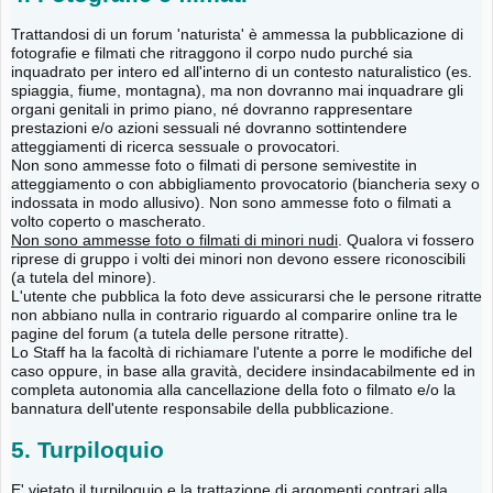
Trattandosi di un forum 'naturista' è ammessa la pubblicazione di
fotografie e filmati che ritraggono il corpo nudo purché sia
inquadrato per intero ed all'interno di un contesto naturalistico (es.
spiaggia, fiume, montagna), ma non dovranno mai inquadrare gli
organi genitali in primo piano, né dovranno rappresentare
prestazioni e/o azioni sessuali né dovranno sottintendere
atteggiamenti di ricerca sessuale o provocatori.
Non sono ammesse foto o filmati di persone semivestite in
atteggiamento o con abbigliamento provocatorio (biancheria sexy o
indossata in modo allusivo). Non sono ammesse foto o filmati a
volto coperto o mascherato.
Non sono ammesse foto o filmati di minori nudi
. Qualora vi fossero
riprese di gruppo i volti dei minori non devono essere riconoscibili
(a tutela del minore).
L'utente che pubblica la foto deve assicurarsi che le persone ritratte
non abbiano nulla in contrario riguardo al comparire online tra le
pagine del forum (a tutela delle persone ritratte).
Lo Staff ha la facoltà di richiamare l'utente a porre le modifiche del
caso oppure, in base alla gravità, decidere insindacabilmente ed in
completa autonomia alla cancellazione della foto o filmato e/o la
bannatura dell'utente responsabile della pubblicazione.
5. Turpiloquio
E' vietato il turpiloquio e la trattazione di argomenti contrari alla