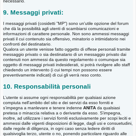
necessario.
9. Messaggi privati:
I messaggi privati (cosidetti "MP") sono un'utile opzione del forum
che dà la possibilità agli utenti di scambiarsi comunicazioni e
informazioni di carattere personale. Non sono ammessi messaggi
privati il cui contenuto sia offensivo, minatorio o intimidatorio nei
confronti del destinatario.
Qualora un utente venisse fatto oggetto di offese personali tramite
messaggio privato o sia destinatario di un messaggio privato dai
contenuti non ammessi da questo regolamento o comunque sia
oggetto di messaggi privati indesiderati, si potrà rivolgere allo staff
chiedendo un intervento (i cui tempi non possono essere
preventivamente indicati) di cui gli verrà reso conto.
10. Responsabilità personali
L’utente si assume ogni responsabilità per qualsiasi azione
compiuta nell'ambito del sito e dei servizi da esso forniti e
s’impegna a manlevare e tenere indenne
ANITA
da qualsiasi
pretesa o minaccia relativa a o derivante da esso. S’impegna,
inoltre, ad utilizzare i servizi forniti esclusivamente per scopi leciti e
ammessi dalle vigenti disposizioni di legge, dagli usi e consuetudini,
dalle regole di diligenza, in ogni caso senza ledere diritti di
qualsivoglia terzo, utente o no, ponendo particolare riguardo alle