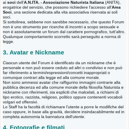
ai
soci
dell'
A.N.ITA. - Associazione Naturista Italiana
(ANITA),
erogatrice del servizio, che possono richiedere l'accesso all'
Area
Soci
, una sezione dedicata alla vita associativa riservata ai soli
soci.
Si sottolinea, sebbene non sarebbe necessario, che questo Forum
non è uno strumento per ricerche di incontri a scopo sessuale e
non è assolutamente un forum dal carattere pornografico, tutt’altro.
Qualunque comportamento scorretto sarà perseguito a norma di
legge.
3. Avatar e Nickname
Ciascun utente del Forum è identificato da un nickname che è
personale e non può essere ceduto ad altri o condiviso e non può
far riferimento a termini/espressioni/concetti inappropriati o
comunque contrari alla legge ed alla comune morale.
Non sono ammessi avatar che raffigurino immagini contrarie alla
pubblica decenza ed alla comune morale della filosofia Naturista e
nickname con riferimenti, sia espliciti che malcelati, a richiami di
tipo erotico, razzista, religioso, politico oppure contenenti vocaboli
volgari ed offensivi.
Lo Staff ha la facoltà di richiamare l'utente a porre le modifiche del
caso oppure, in base alla gravità, decidere insindacabilmente ed in
completa autonomia la bannatura dell'utente.
4. Fotografie e filmati