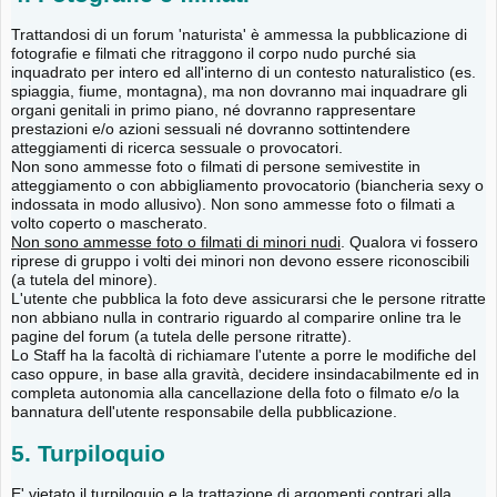
Trattandosi di un forum 'naturista' è ammessa la pubblicazione di
fotografie e filmati che ritraggono il corpo nudo purché sia
inquadrato per intero ed all'interno di un contesto naturalistico (es.
spiaggia, fiume, montagna), ma non dovranno mai inquadrare gli
organi genitali in primo piano, né dovranno rappresentare
prestazioni e/o azioni sessuali né dovranno sottintendere
atteggiamenti di ricerca sessuale o provocatori.
Non sono ammesse foto o filmati di persone semivestite in
atteggiamento o con abbigliamento provocatorio (biancheria sexy o
indossata in modo allusivo). Non sono ammesse foto o filmati a
volto coperto o mascherato.
Non sono ammesse foto o filmati di minori nudi
. Qualora vi fossero
riprese di gruppo i volti dei minori non devono essere riconoscibili
(a tutela del minore).
L'utente che pubblica la foto deve assicurarsi che le persone ritratte
non abbiano nulla in contrario riguardo al comparire online tra le
pagine del forum (a tutela delle persone ritratte).
Lo Staff ha la facoltà di richiamare l'utente a porre le modifiche del
caso oppure, in base alla gravità, decidere insindacabilmente ed in
completa autonomia alla cancellazione della foto o filmato e/o la
bannatura dell'utente responsabile della pubblicazione.
5. Turpiloquio
E' vietato il turpiloquio e la trattazione di argomenti contrari alla