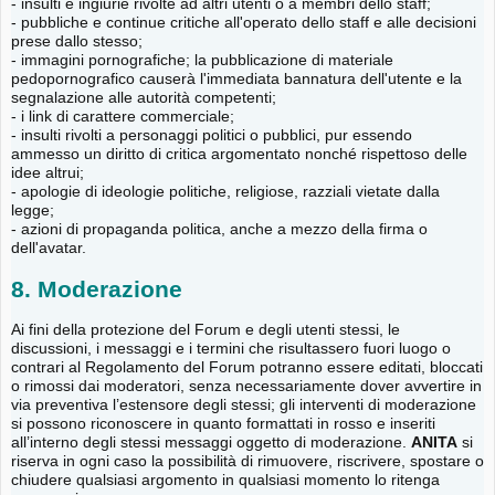
- insulti e ingiurie rivolte ad altri utenti o a membri dello staff;
- pubbliche e continue critiche all'operato dello staff e alle decisioni
prese dallo stesso;
- immagini pornografiche; la pubblicazione di materiale
pedopornografico causerà l'immediata bannatura dell'utente e la
segnalazione alle autorità competenti;
- i link di carattere commerciale;
- insulti rivolti a personaggi politici o pubblici, pur essendo
ammesso un diritto di critica argomentato nonché rispettoso delle
idee altrui;
- apologie di ideologie politiche, religiose, razziali vietate dalla
legge;
- azioni di propaganda politica, anche a mezzo della firma o
dell'avatar.
8. Moderazione
Ai fini della protezione del Forum e degli utenti stessi, le
discussioni, i messaggi e i termini che risultassero fuori luogo o
contrari al Regolamento del Forum potranno essere editati, bloccati
o rimossi dai moderatori, senza necessariamente dover avvertire in
via preventiva l’estensore degli stessi; gli interventi di moderazione
si possono riconoscere in quanto formattati in rosso e inseriti
all’interno degli stessi messaggi oggetto di moderazione.
ANITA
si
riserva in ogni caso la possibilità di rimuovere, riscrivere, spostare o
chiudere qualsiasi argomento in qualsiasi momento lo ritenga