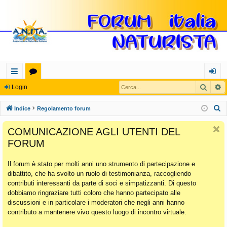
Cerca
R
oll
or
og
Login
eg
u
in
C
Indice
Regolamento forum
a
m
e
COMUNICAZIONE AGLI UTENTI DEL
r
m
FORUM
c
en
a
Il forum è stato per molti anni uno strumento di partecipazione e
ti
dibattito, che ha svolto un ruolo di testimonianza, raccogliendo
Ra
contributi interessanti da parte di soci e simpatizzanti. Di questo
dobbiamo ringraziare tutti coloro che hanno partecipato alle
pi
discussioni e in particolare i moderatori che negli anni hanno
di
contributo a mantenere vivo questo luogo di incontro virtuale.