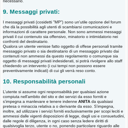
necessario.
9. Messaggi privati:
I messaggi privati (cosidetti "MP") sono un'utile opzione del forum
che dà la possibilità agli utenti di scambiarsi comunicazioni e
informazioni di carattere personale. Non sono ammessi messaggi
privati il cui contenuto sia offensivo, minatorio o intimidatorio nei
confronti del destinatario.
Qualora un utente venisse fatto oggetto di offese personali tramite
messaggio privato o sia destinatario di un messaggio privato dai
contenuti non ammessi da questo regolamento o comunque sia
oggetto di messaggi privati indesiderati, si potrà rivolgere allo staff
chiedendo un intervento (i cui tempi non possono essere
preventivamente indicati) di cui gli verrà reso conto.
10. Responsabilità personali
L’utente si assume ogni responsabilità per qualsiasi azione
compiuta nell'ambito del sito e dei servizi da esso forniti e
s’impegna a manlevare e tenere indenne
ANITA
da qualsiasi
pretesa o minaccia relativa a o derivante da esso. S’impegna,
inoltre, ad utilizzare i servizi forniti esclusivamente per scopi leciti e
ammessi dalle vigenti disposizioni di legge, dagli usi e consuetudini,
dalle regole di diligenza, in ogni caso senza ledere diritti di
qualsivoglia terzo, utente o no, ponendo particolare riguardo alle