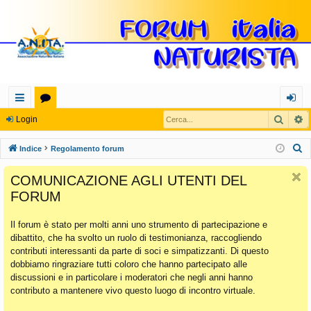
Cerca
R
oll
or
og
Login
eg
u
in
C
Indice
Regolamento forum
a
m
e
COMUNICAZIONE AGLI UTENTI DEL
r
m
FORUM
c
en
a
Il forum è stato per molti anni uno strumento di partecipazione e
ti
dibattito, che ha svolto un ruolo di testimonianza, raccogliendo
Ra
contributi interessanti da parte di soci e simpatizzanti. Di questo
dobbiamo ringraziare tutti coloro che hanno partecipato alle
pi
discussioni e in particolare i moderatori che negli anni hanno
di
contributo a mantenere vivo questo luogo di incontro virtuale.