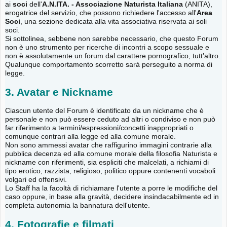
ai
soci
dell'
A.N.ITA. - Associazione Naturista Italiana
(ANITA),
erogatrice del servizio, che possono richiedere l'accesso all'
Area
Soci
, una sezione dedicata alla vita associativa riservata ai soli
soci.
Si sottolinea, sebbene non sarebbe necessario, che questo Forum
non è uno strumento per ricerche di incontri a scopo sessuale e
non è assolutamente un forum dal carattere pornografico, tutt’altro.
Qualunque comportamento scorretto sarà perseguito a norma di
legge.
3. Avatar e Nickname
Ciascun utente del Forum è identificato da un nickname che è
personale e non può essere ceduto ad altri o condiviso e non può
far riferimento a termini/espressioni/concetti inappropriati o
comunque contrari alla legge ed alla comune morale.
Non sono ammessi avatar che raffigurino immagini contrarie alla
pubblica decenza ed alla comune morale della filosofia Naturista e
nickname con riferimenti, sia espliciti che malcelati, a richiami di
tipo erotico, razzista, religioso, politico oppure contenenti vocaboli
volgari ed offensivi.
Lo Staff ha la facoltà di richiamare l'utente a porre le modifiche del
caso oppure, in base alla gravità, decidere insindacabilmente ed in
completa autonomia la bannatura dell'utente.
4. Fotografie e filmati