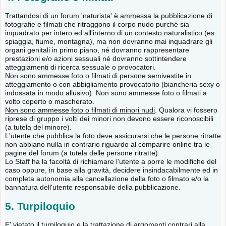
Trattandosi di un forum 'naturista' è ammessa la pubblicazione di
fotografie e filmati che ritraggono il corpo nudo purché sia
inquadrato per intero ed all'interno di un contesto naturalistico (es.
spiaggia, fiume, montagna), ma non dovranno mai inquadrare gli
organi genitali in primo piano, né dovranno rappresentare
prestazioni e/o azioni sessuali né dovranno sottintendere
atteggiamenti di ricerca sessuale o provocatori.
Non sono ammesse foto o filmati di persone semivestite in
atteggiamento o con abbigliamento provocatorio (biancheria sexy o
indossata in modo allusivo). Non sono ammesse foto o filmati a
volto coperto o mascherato.
Non sono ammesse foto o filmati di minori nudi
. Qualora vi fossero
riprese di gruppo i volti dei minori non devono essere riconoscibili
(a tutela del minore).
L'utente che pubblica la foto deve assicurarsi che le persone ritratte
non abbiano nulla in contrario riguardo al comparire online tra le
pagine del forum (a tutela delle persone ritratte).
Lo Staff ha la facoltà di richiamare l'utente a porre le modifiche del
caso oppure, in base alla gravità, decidere insindacabilmente ed in
completa autonomia alla cancellazione della foto o filmato e/o la
bannatura dell'utente responsabile della pubblicazione.
5. Turpiloquio
E' vietato il turpiloquio e la trattazione di argomenti contrari alla