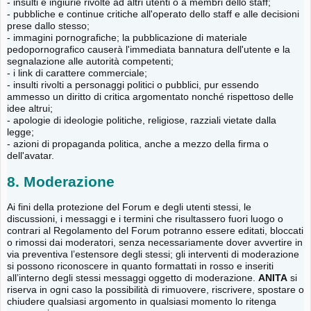
- insulti e ingiurie rivolte ad altri utenti o a membri dello staff;
- pubbliche e continue critiche all'operato dello staff e alle decisioni
prese dallo stesso;
- immagini pornografiche; la pubblicazione di materiale
pedopornografico causerà l'immediata bannatura dell'utente e la
segnalazione alle autorità competenti;
- i link di carattere commerciale;
- insulti rivolti a personaggi politici o pubblici, pur essendo
ammesso un diritto di critica argomentato nonché rispettoso delle
idee altrui;
- apologie di ideologie politiche, religiose, razziali vietate dalla
legge;
- azioni di propaganda politica, anche a mezzo della firma o
dell'avatar.
8. Moderazione
Ai fini della protezione del Forum e degli utenti stessi, le
discussioni, i messaggi e i termini che risultassero fuori luogo o
contrari al Regolamento del Forum potranno essere editati, bloccati
o rimossi dai moderatori, senza necessariamente dover avvertire in
via preventiva l’estensore degli stessi; gli interventi di moderazione
si possono riconoscere in quanto formattati in rosso e inseriti
all’interno degli stessi messaggi oggetto di moderazione.
ANITA
si
riserva in ogni caso la possibilità di rimuovere, riscrivere, spostare o
chiudere qualsiasi argomento in qualsiasi momento lo ritenga